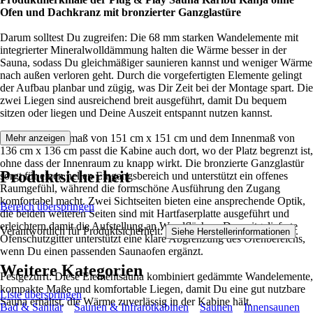
Ofen und Dachkranz mit bronzierter Ganzglastüre
Darum solltest Du zugreifen: Die 68 mm starken Wandelemente mit
integrierter Mineralwolldämmung halten die Wärme besser in der
Sauna, sodass Du gleichmäßiger saunieren kannst und weniger Wärme
nach außen verloren geht. Durch die vorgefertigten Elemente gelingt
der Aufbau planbar und zügig, was Dir Zeit bei der Montage spart. Die
zwei Liegen sind ausreichend breit ausgeführt, damit Du bequem
sitzen oder liegen und Deine Auszeit entspannt nutzen kannst.
Mit dem Außenmaß von 151 cm x 151 cm und dem Innenmaß von
Mehr anzeigen
136 cm x 136 cm passt die Kabine auch dort, wo der Platz begrenzt ist,
ohne dass der Innenraum zu knapp wirkt. Die bronzierte Ganzglastür
Produktsicherheit
sorgt für einen hellen Eingangsbereich und unterstützt ein offenes
Raumgefühl, während die formschöne Ausführung den Zugang
komfortabel macht. Zwei Sichtseiten bieten eine ansprechende Optik,
Bereich überspringen
die beiden weiteren Seiten sind mit Hartfaserplatte ausgeführt und
erleichtern damit die Aufstellung an Wandflächen. Das mitgelieferte
Verantwortlich für Produktsicherheit:
.
Siehe Herstellerinformationen
Ofenschutzgitter unterstützt eine klare Abgrenzung des Ofenbereichs,
wenn Du einen passenden Saunaofen ergänzt.
Weitere Kategorien
Festgezurrt: Diese Elementsauna kombiniert gedämmte Wandelemente,
kompakte Maße und komfortable Liegen, damit Du eine gut nutzbare
Liste überspringen
Sauna erhältst, die Wärme zuverlässig in der Kabine hält.
Bad & Sanitär
Saunen & Infrarotkabinen
Saunen
Innensaunen