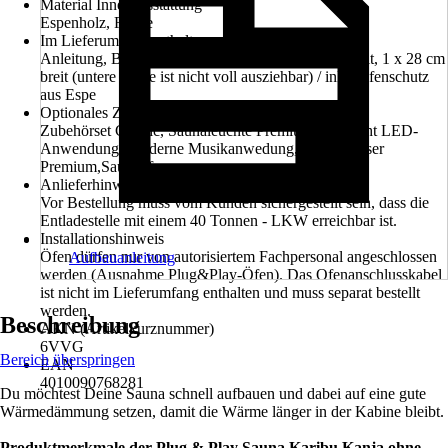
Material Innenausstattung
Espenholz, Fichte
Im Lieferumfang enthalten
Anleitung, Beschlagbeutel, 2 Liegen, 1 x 58 cm breit, 1 x 28 cm
breit (untere Liege ist nicht voll ausziehbar) / inkl. Ofenschutz
aus Espe
Optionales Zubehör
Zubehörset Classic, Saunaleuchte Premium, Farblicht LED-
Anwendung, Moderne Musikanwedung, Klimamesser
Premium,Saunaofen
Anlieferhinweis
Vor Bestellung muss vom Kunden sichergestellt sein, dass die
Entladestelle mit einem 40 Tonnen - LKW erreichbar ist.
Installationshinweis
Öfen dürfen nur von autorisiertem Fachpersonal angeschlossen
Aufbauanleitung
werden (Ausnahme Plug&Play-Öfen). Das Ofenanschlusskabel
ist nicht im Lieferumfang enthalten und muss separat bestellt
werden.
Beschreibung
AKN (Artikelkurznummer)
6VVG
Bereich überspringen
EAN
4010090768281
Du möchtest Deine Sauna schnell aufbauen und dabei auf eine gute
Wärmedämmung setzen, damit die Wärme länger in der Kabine bleibt.
Produktmerkmale der Plug & Play Sauna Karibu Kanja ohne