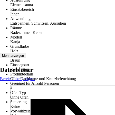
Ausführung
Elementsauna
Einsatzbereich
Innen
Anwendung
Entspannen, Schwitzen, Ausruhen
Räume
Badezimmer, Keller
Modell
Kanja
Grundfarbe
Holz
Farbton
Mehr anzeigen
Braun
Einstiegsart
Datenblätter
Eckeinstieg
Produktdetails
Bereich überspringen
Ohne Dachkranz und Kranzbeleuchtung
Geeignet für Anzahl Personen
4
Ofen Typ
Ohne Ofen
Steuerung
Keine
Vorwahlzeit der Steuerung