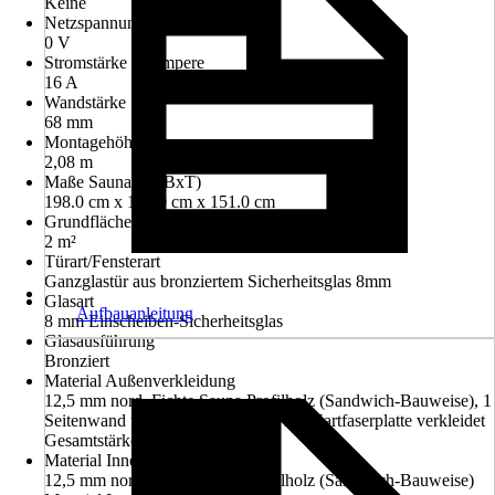
Keine
Netzspannung
0 V
Stromstärke in Ampere
16 A
Wandstärke
68 mm
Montagehöhe
2,08 m
Maße Sauna (HxBxT)
198.0 cm x 151.0 cm x 151.0 cm
Grundfläche
2 m²
Türart/Fensterart
Ganzglastür aus bronziertem Sicherheitsglas 8mm
Glasart
Aufbauanleitung
8 mm Einscheiben-Sicherheitsglas
Glasausführung
Bronziert
Material Außenverkleidung
12,5 mm nord. Fichte Sauna Profilholz (Sandwich-Bauweise), 1
Seitenwand u.1 Rückwand außen mit Hartfaserplatte verkleidet
Gesamtstärke 57 mm
Material Innenverkleidung
12,5 mm nord. Fichte Sauna Profilholz (Sandwich-Bauweise)