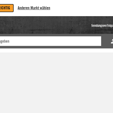
RICHTIG
Anderen Markt wählen
Sendungsverfolg