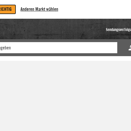
RICHTIG
Anderen Markt wählen
Sendungsverfolg