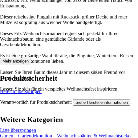
Rucksack Filz Weihnachthänger von Sass & Belle einen Hauch von
Entspannung.
Dieser reiselustige Pinguin mit Rucksack, grüner Decke und roter
Mütze ist sorgfältig aus weicher Wolle handgefertigt.
Dieses Filz-Weihnachtsornament eignet sich perfekt für Ihren
Weihnachtsbaum, eine gemütliche Girlande oder als
Geschenkdekoration.
Es ist eine großartige Wahl für alle, die Pinguine, Wintertiere, Reisen
oder lustige Dekorationen lieben.
Mehr anzeigen
Lassen Sie Ihren Baum dieses Jahr mit diesem süßen Freund vor
Produktsicherheit
Freude wackeln.
Lassen Sie sich für ein verspieltes Weihnachtsfest inspirieren.
Bereich überspringen
Verantwortlich für Produktsicherheit:
.
Siehe Herstellerinformationen
Weitere Kategorien
Liste überspringen
Garten
Gartendekoration
Weihnachtsbäume & Weihnachtsdeko