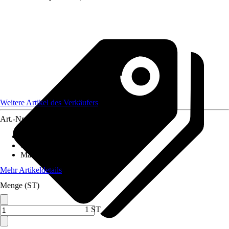
Weitere Artikel des Verkäufers
Art.-Nr.
12590530
Artikeltyp
:
Weihnachtsbaumkugel
Grundfarbe
:
Grau
Material
:
Filz
Mehr Artikeldetails
Menge (ST)
1 ST