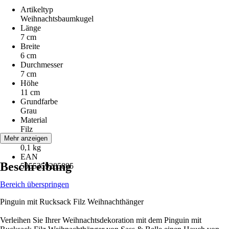
Artikeltyp
Weihnachtsbaumkugel
Länge
7 cm
Breite
6 cm
Durchmesser
7 cm
Höhe
11 cm
Grundfarbe
Grau
Material
Filz
Gewicht
Mehr anzeigen
0,1 kg
EAN
Beschreibung
5055259285895
Bereich überspringen
Pinguin mit Rucksack Filz Weihnachthänger
Verleihen Sie Ihrer Weihnachtsdekoration mit dem Pinguin mit