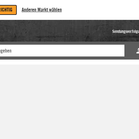
RICHTIG
Anderen Markt wählen
Sendungsverfolg