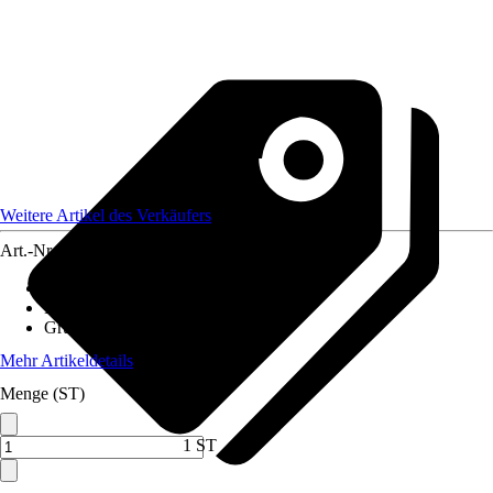
Weitere Artikel des Verkäufers
Art.-Nr.
12590271
Artikeltyp
:
Anzuchtzubehör
Material
:
Kunststoff
Grundfarbe
:
Braun
Mehr Artikeldetails
Menge (ST)
1 ST