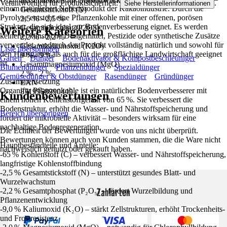
ausschließlich für Gartenzwecke an.
Verantwortlich für Produktsicherheit:
.
Siehe Herstellerinformationen
einem natürlichen Nebenprodukt der Kakaoindustrie. Durch die
Gesamtstickstoff (N)
Pyrolyse entsteht eine Pflanzenkohle mit einer offenen, porösen
2,5 % - 2,5 %
Struktur, die sich ideal zur Bodenverbesserung eignet. Es werden
Gesamtphosphat (P2O5)
Weitere Kategorien
keinerlei künstliche Düngemittel, Pestizide oder synthetische Zusätze
2,2 % - 2,2 %
verwendet, wodurch das Produkt vollständig natürlich und sowohl für
Gesamtkaliumoxid (K2O)
Liste überspringen
den Hausgarten als auch für die großflächige Landwirtschaft geeignet
9 % - 9 %
Garten
Dünger
Bodenaktivator & Kompostbeschleuniger
ist.
Gesamtmagnesiumoxid (MgO)
Blumendünger
Pflanzendünger
Spezialdünger
2 % - 2 %
Gemüsedünger & Obstdünger
Rasendünger
Gründünger
Zusammensetzung
EAN
Organifer Pflanzenkohle ist ein natürlicher Bodenverbesserer mit
8719958990449
Kundenbewertungen
einem hohen Kohlenstoffgehalt von 65 %. Sie verbessert die
Bodenstruktur, erhöht die Wasser- und Nährstoffspeicherung und
Bereich überspringen
fördert die mikrobielle Aktivität – besonders wirksam für eine
nachhaltige Bodenregeneration.
Die Echtheit der Bewertungen wurde von uns nicht überprüft.
Bewertungen können auch von Kunden stammen, die die Ware nicht
Hauptbestandteile und Anteile:
nachweislich genutzt oder gekauft haben.
-65 % Kohlenstoff (C) – verbessert Wasser- und Nährstoffspeicherung,
langfristige Kohlenstoffbindung
-2,5 % Gesamtstickstoff (N) – unterstützt gesundes Blatt- und
Wurzelwachstum
Zahlarten
-2,2 % Gesamtphosphat (P₂O₅) – fördert Wurzelbildung und
Pflanzenentwicklung
-9,0 % Kaliumoxid (K₂O) – stärkt Zellstrukturen, erhöht Trockenheits-
und Frostresistenz