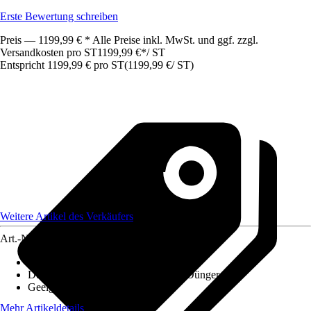
Erste Bewertung schreiben
Preis — 1199,99 € * Alle Preise inkl. MwSt. und ggf. zzgl.
Versandkosten pro ST
1199,99 €
*
/
ST
Entspricht 1199,99 € pro ST
(
1199,99 €
/
ST
)
Weitere Artikel des Verkäufers
Art.-Nr.
12585746
Ausführung
:
Granulat
Düngerart
:
Mineralisch-organischer Dünger
Geeignet für
:
Gemüse
Mehr Artikeldetails