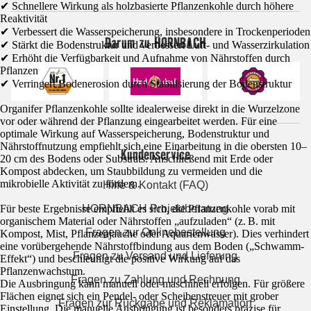
✔ Schnellere Wirkung als holzbasierte Pflanzenkohle durch höhere
Reaktivität
✔ Verbessert die Wasserspeicherung, insbesondere in Trockenperioden
Darum zu HORNBACH
✔ Stärkt die Bodenstruktur und verbessert Luft- und Wasserzirkulation
✔ Erhöht die Verfügbarkeit und Aufnahme von Nährstoffen durch
Pflanzen
✔ Verringert Bodenerosion durch Stabilisierung der Bodenstruktur
Organifer Pflanzenkohle sollte idealerweise direkt in die Wurzelzone
vor oder während der Pflanzung eingearbeitet werden. Für eine
optimale Wirkung auf Wasserspeicherung, Bodenstruktur und
Nährstoffnutzung empfiehlt sich eine Einarbeitung in die obersten 10–
Kundenservice
20 cm des Bodens oder Substrats. Anschließend mit Erde oder
Kompost abdecken, um Staubbildung zu vermeiden und die
mikrobielle Aktivität zu fördern.
Hilfe & Kontakt (FAQ)
HORNBACH Projektberatung
Für beste Ergebnisse empfiehlt es sich, die Pflanzenkohle vorab mit
organischem Material oder Nährstoffen „aufzuladen“ (z. B. mit
Fragen zur Onlinebestellung
Kompost, Mist, Pflanzenjauche oder Aquarienwasser). Dies verhindert
eine vorübergehende Nährstoffbindung aus dem Boden („Schwamm-
Fragen zu Versand und Lieferung
Effekt“) und beschleunigt die positive Wirkung auf das
Pflanzenwachstum.
Fragen zu Zahlung und Rechnung
Die Ausbringung kann manuell oder maschinell erfolgen. Für größere
Flächen eignet sich ein Pendel- oder Scheibenstreuer mit grober
Fragen zur Rückgabe und Reklamation
Einstellung. Die manuelle Ausbringung ist besonders präzise für