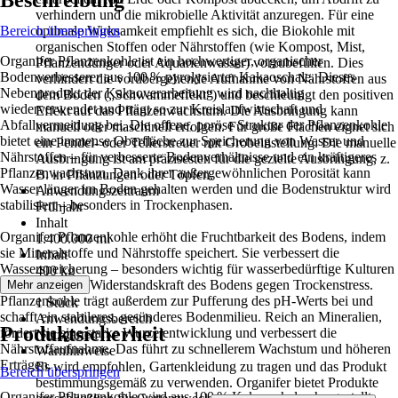
verhindern und die mikrobielle Aktivität anzuregen. Für eine
Bereich überspringen
optimale Wirksamkeit empfiehlt es sich, die Biokohle mit
organischen Stoffen oder Nährstoffen (wie Kompost, Mist,
Organifer Pflanzenkohle ist ein hochwertiger, organischer
Pflanzendünger oder Aquarienwasser) vorzubefüllen. Dies
Bodenverbesserer aus 100 % pyrolysierter Kakaoschale. Dieses
verhindert die vorübergehende Aufnahme von Nährstoffen aus
Nebenprodukt der Kakaoverarbeitung wird nachhaltig
dem Boden („Schwammeffekt“) und beschleunigt den positiven
wiederverwendet und trägt so zur Kreislaufwirtschaft und
Effekt auf das Pflanzenwachstum. Die Ausbringung kann
Abfallvermeidung bei. Die offene, poröse Struktur der Pflanzenkohle
manuell oder maschinell erfolgen. Für große Flächen eignet sich
bietet eine immense Oberfläche zur Speicherung von Wasser und
ein Pendel- oder Tellerstreuer mit Grobeinstellung. Die manuelle
Nährstoffen – für verbesserte Bodenverhältnisse und ein kräftigeres
Ausbringung ist am präzisesten für die gezielte Ausbringung, z.
Pflanzenwachstum. Dank ihrer außergewöhnlichen Porosität kann
B. in Pflanzungen oder Töpfen.
Wasser länger im Boden gehalten werden und die Bodenstruktur wird
Anwendungszeitraum
stabilisiert – besonders in Trockenphasen.
Frühjahr
Inhalt
Organifer Pflanzenkohle erhöht die Fruchtbarkeit des Bodens, indem
1.400.000 ml
sie Mineralstoffe und Nährstoffe speichert. Sie verbessert die
Inhalt
Wasserspeicherung – besonders wichtig für wasserbedürftige Kulturen
400 kg
– und stärkt die Widerstandskraft des Bodens gegen Trockenstress.
Mehr anzeigen
Inhalt
Pflanzenkohle trägt außerdem zur Pufferung des pH-Werts bei und
1 Stück
schafft ein stabileres, gesünderes Bodenmilieu. Reich an Mineralien,
Anwendungsbereich
Produktsicherheit
fördert sie eine starke Wurzelentwicklung und verbessert die
Nutzgarten
Nährstoffaufnahme. Das führt zu schnellerem Wachstum und höheren
Warnhinweise
Erträgen.
Es wird empfohlen, Gartenkleidung zu tragen und das Produkt
Bereich überspringen
bestimmungsgemäß zu verwenden. Organifer bietet Produkte
Organifer Pflanzenkohle wird aus 100 % Kakaoschalen hergestellt –