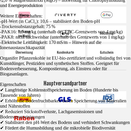
-2,0 % Magnesiumoxid (MgO) – notwendig für Chlorophyllbildung
und Energieproduktion
Weitere Eigenschaften:
-pH-Wert (in CaCl₂): 10,6 – stabilisiert den Boden-pH
-Trockensubstanzgehalt: 75 %
-PAK16: 1,5 mg/kg (unterhalb des EBC-Grenzwerts von 4 mg/kg)
-PAK8: nicht nachweisbar (unterhalb des Grenzwerts von 1 mg/kg)
-Elektrische Leitfähigkeit: 170 mS/m – Hinweis auf die
Ionenaustauschkapazität
Organifer Pflanzenkohle ist EU-bio-zertifiziert und vollständig frei von
Kunstdünger, Pestiziden und synthetischen Stoffen. Geeignet für
Bodenverbesserung, Kompostierung, als Einstreu oder für
Biogasanlagen.
Hauptversandpartner
Eigenschaften
✔ Langfristige Kohlenstoffspeicherung im Boden (Hunderte bis
Tausende von Jahren)
✔ Erhöht die Bodenfruchtbarkeit durch Speicherung von Mineralien
und Nährstoffen
✔ Reduziert Stickstoffverluste, Lachgasemissionen und
Bodenverunreinigungen
✔ Stabilisiert den pH-Wert des Bodens und verhindert Schwankungen
✔ Fördert die Humusbildung und die mikrobielle Biodiversität