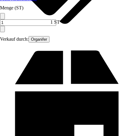
Menge (ST)
1 ST
Verkauf durch:
Organifer