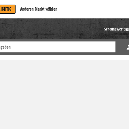
RICHTIG
Anderen Markt wählen
Sendungsverfolg