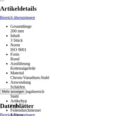
Artikeldetails
Bereich überspringen
Gesamtlänge
200 mm
Inhalt
3 Stück
Norm
ISO 9001
Form
Rund
Ausführung
Kettensägefeile
Material
Chrom-Vanadium-Stahl
Anwendung
Schärfen
Anwendungsbereich
Mehr anzeigen
Stahl
Artikeltyp
Datenblätter
Feile
Feilendurchmesser
Bereich überspringen
4,8 mm