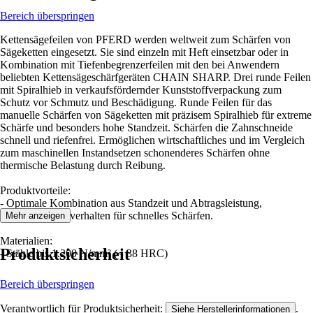
Bereich überspringen
Kettensägefeilen von PFERD werden weltweit zum Schärfen von
Sägeketten eingesetzt. Sie sind einzeln mit Heft einsetzbar oder in
Kombination mit Tiefenbegrenzerfeilen mit den bei Anwendern
beliebten Kettensägeschärfgeräten CHAIN SHARP. Drei runde Feilen
mit Spiralhieb in verkaufsfördernder Kunststoffverpackung zum
Schutz vor Schmutz und Beschädigung. Runde Feilen für das
manuelle Schärfen von Sägeketten mit präzisem Spiralhieb für extreme
Schärfe und besonders hohe Standzeit. Schärfen die Zahnschneide
schnell und riefenfrei. Ermöglichen wirtschaftliches und im Vergleich
zum maschinellen Instandsetzen schonenderes Schärfen ohne
thermische Belastung durch Reibung.
Produktvorteile:
- Optimale Kombination aus Standzeit und Abtragsleistung,
aggressives Feilverhalten für schnelles Schärfen.
Mehr anzeigen
Materialien:
Produktsicherheit
- Stähle bis 1.200 N/mm² (< 38 HRC)
Bereich überspringen
Verantwortlich für Produktsicherheit:
.
Siehe Herstellerinformationen