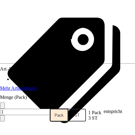
Art.-Nr.
10731893
Gesamtlänge
:
200 mm
Mehr Artikeldetails
Menge (Pack)
entspricht
1 Pack
Pack
ST
3 ST