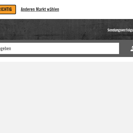
RICHTIG
Anderen Markt wählen
Sendungsverfolg