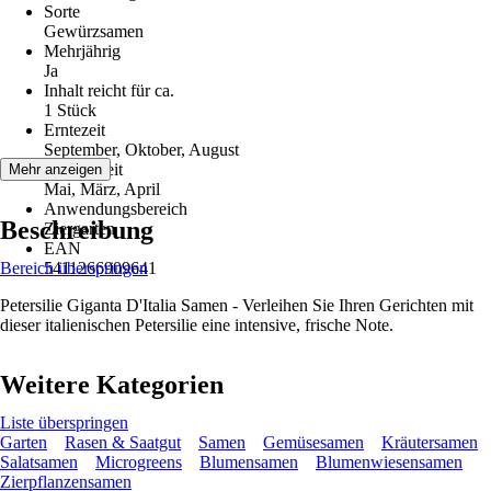
Sorte
Gewürzsamen
Mehrjährig
Ja
Inhalt reicht für ca.
1 Stück
Erntezeit
September, Oktober, August
Aussaatzeit
Mehr anzeigen
Mai, März, April
Anwendungsbereich
Beschreibung
Ziergarten
EAN
Bereich überspringen
5411266909641
Petersilie Giganta D'Italia Samen - Verleihen Sie Ihren Gerichten mit
dieser italienischen Petersilie eine intensive, frische Note.
Weitere Kategorien
Liste überspringen
Garten
Rasen & Saatgut
Samen
Gemüsesamen
Kräutersamen
Salatsamen
Microgreens
Blumensamen
Blumenwiesensamen
Zierpflanzensamen