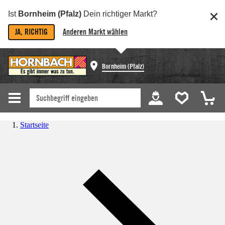
Ist
Bornheim (Pfalz)
Dein richtiger Markt?
JA, RICHTIG
Anderen Markt wählen
Bornheim (Pfalz)
Startseite