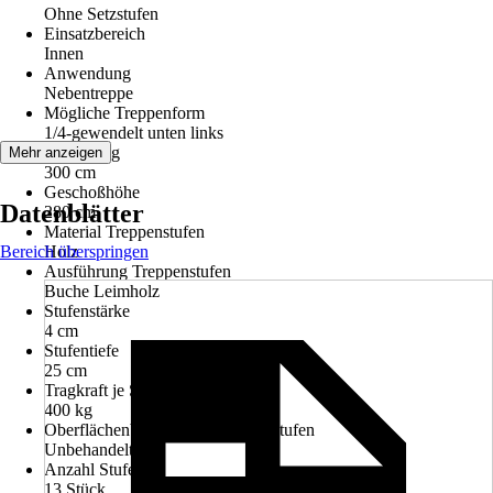
Ohne Setzstufen
Einsatzbereich
Innen
Anwendung
Nebentreppe
Mögliche Treppenform
1/4-gewendelt unten links
Ausladung
Mehr anzeigen
300 cm
Geschoßhöhe
Datenblätter
280 cm
Material Treppenstufen
Bereich überspringen
Holz
Ausführung Treppenstufen
Buche Leimholz
Stufenstärke
4 cm
Stufentiefe
25 cm
Tragkraft je Stufe
400 kg
Oberflächenbehandlung Treppenstufen
Unbehandelt
Anzahl Stufen
13 Stück