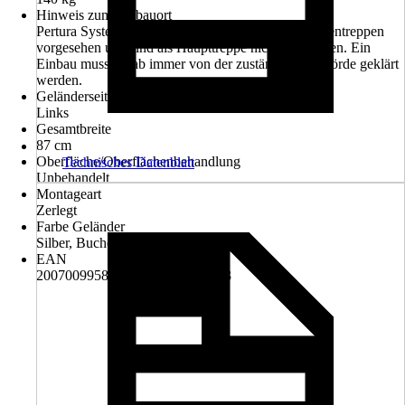
Hinweis zum Einbauort
Pertura Systemtreppen sind für den Einsatz als Nebentreppen
vorgesehen und sind als Haupttreppe nicht zugelassen. Ein
Einbau muss vorab immer von der zuständigen Behörde geklärt
werden.
Geländerseite
Links
Gesamtbreite
87 cm
Oberfläche/Oberflächenbehandlung
Technisches Datenblatt
Unbehandelt
Montageart
Zerlegt
Farbe Geländer
Silber, Buche
EAN
2007009958842, 4306516392193