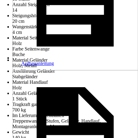
Anzahl Steigungen
14
Steigungshöhe
20 cm
Wangenstärke
4 cm
Material Seitenwange
Holz
Farbe Seitenwange
Buche
Material Geländer
Aufbauanleitung
Holz, Metall
Ausführung Geländer
Stabgeländer
Material Handlauf
Holz
Anzahl Geländer
1 Stück
Tragkraft ganze Treppe in kg/m²
700 kg
Im Lieferumfang enthalten
Treppenwangen, Stufen, Geländer, Handlauf,
Montageanleitung, Montagematerial
Gewicht
140 kg