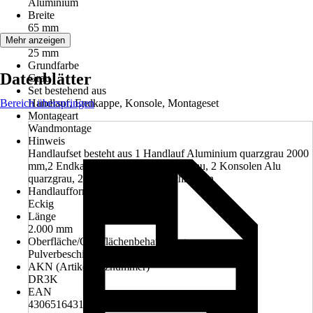
Aluminium
Breite
65 mm
Höhe
Mehr anzeigen
25 mm
Grundfarbe
Datenblätter
Grau
Set bestehend aus
Bereich überspringen
Handlauf, Endkappe, Konsole, Montageset
Montageart
Wandmontage
Hinweis
Handlaufset besteht aus 1 Handlauf Aluminium quarzgrau 2000
mm,2 Endkappen Aluminium quarzgrau, 2 Konsolen Alu
quarzgrau, 2 Dübel und 2 Stockschrauben
Handlaufform
Eckig
Länge
2.000 mm
Oberfläche/Oberflächenbehandlung
Pulverbeschichtet
AKN (Artikelkurznummer)
DR3K
EAN
4306516431298