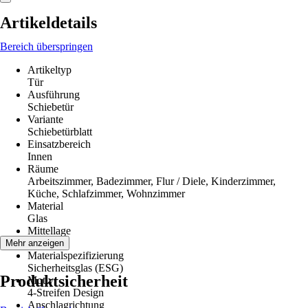
Artikeldetails
Bereich überspringen
Artikeltyp
Tür
Ausführung
Schiebetür
Variante
Schiebetürblatt
Einsatzbereich
Innen
Räume
Arbeitszimmer, Badezimmer, Flur / Diele, Kinderzimmer,
Küche, Schlafzimmer, Wohnzimmer
Material
Glas
Mittellage
Glas
Mehr anzeigen
Materialspezifizierung
Sicherheitsglas (ESG)
Produktsicherheit
Motiv
4-Streifen Design
Anschlagrichtung