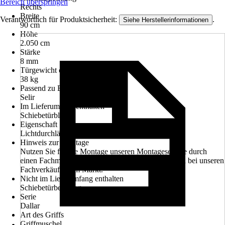
Bereich überspringen
Rechts
Breite
Verantwortlich für Produktsicherheit:
.
Siehe Herstellerinformationen
90 cm
Höhe
2.050 cm
Stärke
8 mm
Türgewicht ca.
38 kg
Passend zu Beschlag
Selir
Im Lieferumfang enthalten
Schiebetürblatt
Eigenschaft
Lichtdurchlässig
Hinweis zur Montage
Nutzen Sie für die Montage unseren Montageservice durch
einen Fachmann. Informieren Sie sich unverbindlich bei unseren
Fachverkäufern im Markt.
Nicht im Lieferumfang enthalten
Schiebetürbeschlag
Serie
Dallar
Art des Griffs
Griffmuschel