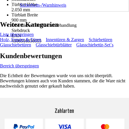
Türblatt Höhe
Sicherheits-/Warnhinweis
2.050 mm
Türblatt Breite
900 mm
Weitere Kategorien
Oberfläche/Oberflächenbehandlung
Siebdruck
Liste überspringen
EAN
Holz, Fenster & Türen
Innentüren & Zargen
Schiebetüren
4306516350315
Glasschiebetüren
Glasschiebtürblätter
Glasschiebetür-Set´s
Kundenbewertungen
Bereich überspringen
Die Echtheit der Bewertungen wurde von uns nicht überprüft.
Bewertungen können auch von Kunden stammen, die die Ware nicht
nachweislich genutzt oder gekauft haben.
Zahlarten