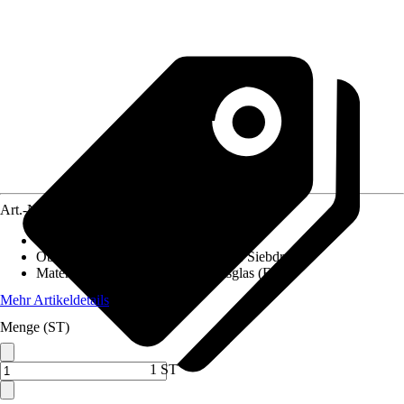
Art.-Nr.
12666297
Variante
:
Schiebetürblatt
Oberfläche/Oberflächenbehandlung
:
Siebdruck
Materialspezifizierung
:
Sicherheitsglas (ESG)
Mehr Artikeldetails
Menge (ST)
1 ST