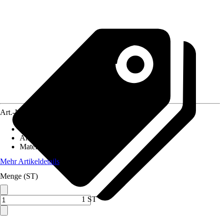
Art.-Nr.
10301817
Grundfarbe
:
Anthrazit
Anwendungsbereich
:
Geländer
Material
:
Metall
Mehr Artikeldetails
Menge (ST)
1 ST