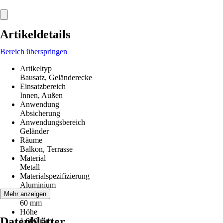
Artikeldetails
Bereich überspringen
Artikeltyp
Bausatz, Geländerecke
Einsatzbereich
Innen, Außen
Anwendung
Absicherung
Anwendungsbereich
Geländer
Räume
Balkon, Terrasse
Material
Metall
Materialspezifizierung
Aluminium
Breite
Mehr anzeigen
60 mm
Höhe
Datenblätter
1.000 mm