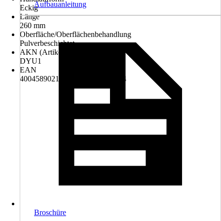
Aufbauanleitung
Eckig
Länge
260 mm
Oberfläche/Oberflächenbehandlung
Pulverbeschichtet
AKN (Artikelkurznummer)
DYU1
EAN
4004589021889, 4306517584184
Broschüre