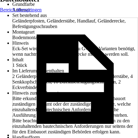
Grundfarbe
Bereich überspringen
Anthrazit
Set bestehend aus
Geländerpfosten, Geländerstäbe, Handlauf, Geländerecke,
Befestigungsschrauben
Montageart
Bodenmontage
Hinweis
Eck-Set wird nur als Ergänzung zu G-Form Varianten benötigt,
wenn nachträgllich eine Geländerecke montiert werden soll.
Inhalt
1 Stück
Im Lieferumfang enthalten
2 Geländerpfosten, 2 Handlauf, 2 Schiene, 2 Geländerstäbe, 4
Senkkopfschrauben, 16 Direktbefestigungsschrauben, 2
Eckverbinder
Hinweis zum Einbauort
Bitte erkundigen Sie sich vorab bei dem für den Einbauort
zuständigen Bauamt oder der zuständigen Gemeinde, welche
einzuhaltende bautechnischen Anforderungen bauliche
Ausführung und erforderliche Höhe der Geländer bestehen.
Bitte beachten Sie, dass eine umfassende Information zu den
einzuhaltenden bautechnischen Anforderungen nur seitens der
für den Einbauort zuständigen Behörden erfolgen kann.
Handlaufform