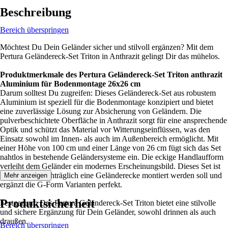
Beschreibung
Bereich überspringen
Möchtest Du Dein Geländer sicher und stilvoll ergänzen? Mit dem
Pertura Geländereck-Set Triton in Anthrazit gelingt Dir das mühelos.
Produktmerkmale des Pertura Geländereck-Set Triton anthrazit
Aluminium für Bodenmontage 26x26 cm
Darum solltest Du zugreifen: Dieses Geländereck-Set aus robustem
Aluminium ist speziell für die Bodenmontage konzipiert und bietet
eine zuverlässige Lösung zur Absicherung von Geländern. Die
pulverbeschichtete Oberfläche in Anthrazit sorgt für eine ansprechende
Optik und schützt das Material vor Witterungseinflüssen, was den
Einsatz sowohl im Innen- als auch im Außenbereich ermöglicht. Mit
einer Höhe von 100 cm und einer Länge von 26 cm fügt sich das Set
nahtlos in bestehende Geländersysteme ein. Die eckige Handlaufform
verleiht dem Geländer ein modernes Erscheinungsbild. Dieses Set ist
ideal, wenn nachträglich eine Geländerecke montiert werden soll und
Mehr anzeigen
ergänzt die G-Form Varianten perfekt.
Produktsicherheit
Festgezurrt: Das Pertura Geländereck-Set Triton bietet eine stilvolle
und sichere Ergänzung für Dein Geländer, sowohl drinnen als auch
draußen.
Bereich überspringen