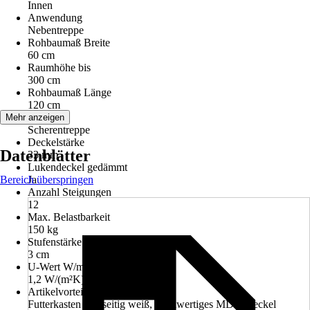
Innen
Anwendung
Nebentreppe
Rohbaumaß Breite
60 cm
Raumhöhe bis
300 cm
Rohbaumaß Länge
120 cm
Variante
Mehr anzeigen
Scherentreppe
Deckelstärke
Datenblätter
33 mm
Lukendeckel gedämmt
Bereich überspringen
Ja
Anzahl Steigungen
12
Max. Belastbarkeit
150 kg
Stufenstärke
3 cm
U-Wert W/m²K
1,2 W/(m²K)
Artikelvorteil
Futterkasten beidseitig weiß, hochwertiges MDF, Deckel