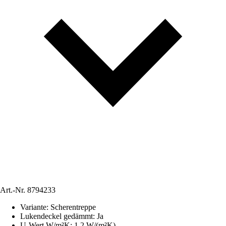
Art.-Nr.
8794233
Variante
:
Scherentreppe
Lukendeckel gedämmt
:
Ja
U-Wert W/m²K
:
1,2 W/(m²K)