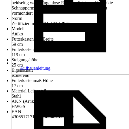
beidseitig weiß, Fugenlose Rundumdichtung, Versenkte
Schnappermulde,Stabiler Metallschnapper, Komplett
vormontiert
Norm
Zertifiziert nach DIN EN 14975
Modell
Attiko
Futterkastenmaß Breite
59 cm
Futterkastenmaß Länge
119 cm
Steigungshöhe
25 cm
Aufbauanleitung
Eigenschaft
Isolierend
Futterkastenmaß Höhe
17 cm
Material Leiternteil
Stahl
AKN (Artikelkurznummer)
HWGS
EAN
4306517171537, 9004875352739