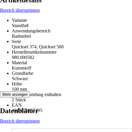
Artikeldetails
Bereich überspringen
Variante
Standfuß
Anwendungsbereich
Badmöbel
Serie
Quickset 374, Quickset 500
Herstellerartikelnummer
980.000582
Material
Kunststoff
Grundfarbe
Schwarz
Höhe
100 mm
Im Lieferumfang enthalten
Mehr anzeigen
2 Stück
EAN
Datenblätter
4017026137395
Bereich überspringen