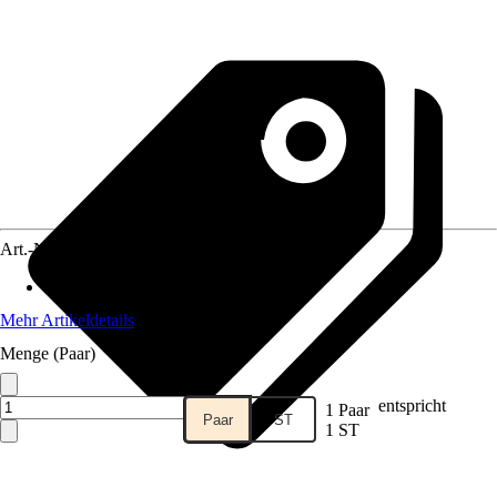
Art.-Nr.
10477355
Anwendungsbereich
:
Badmöbel
Mehr Artikeldetails
Menge (Paar)
entspricht
1 Paar
Paar
ST
1 ST