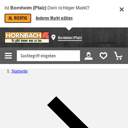
Ist
Bornheim (Pfalz)
Dein richtiger Markt?
JA, RICHTIG
Anderen Markt wählen
Bornheim (Pfalz)
Startseite