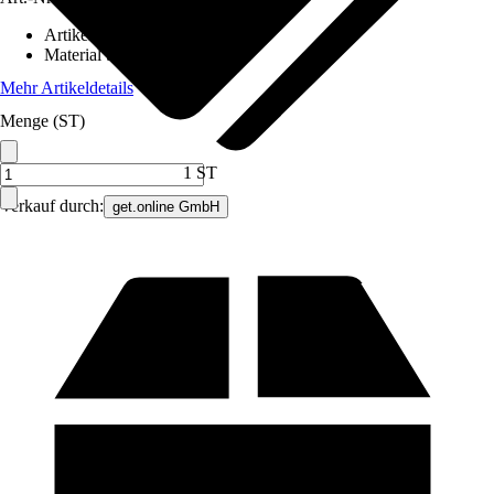
Artikeltyp
:
Hammer
Material Stiel
:
Hickory
Mehr Artikeldetails
Menge (ST)
1 ST
Verkauf durch:
get.online GmbH