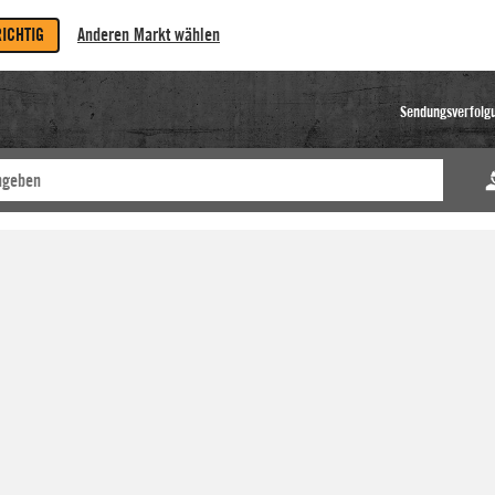
RICHTIG
Anderen Markt wählen
Sendungsverfolg