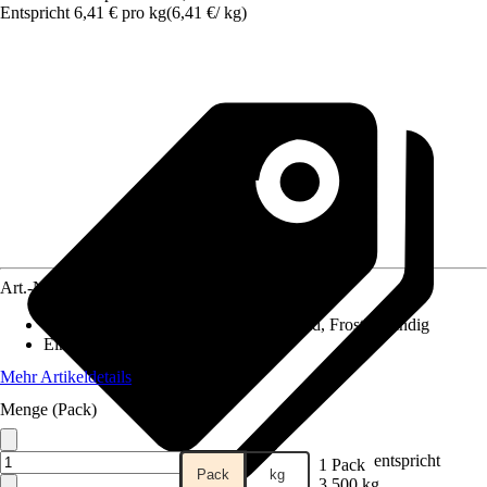
Entspricht 6,41 € pro kg
(
6,41 €
/
kg
)
Art.-Nr.
3883978
Eigenschaft
:
Flexibel, Rissüberbrückend, Frostbeständig
Einsatzbereich
:
Außen, Innen
Mehr Artikeldetails
Menge (Pack)
entspricht
1 Pack
Pack
kg
3,500 kg