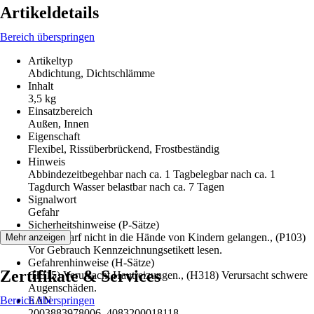
Artikeldetails
Bereich überspringen
Artikeltyp
Abdichtung, Dichtschlämme
Inhalt
3,5 kg
Einsatzbereich
Außen, Innen
Eigenschaft
Flexibel, Rissüberbrückend, Frostbeständig
Hinweis
Abbindezeitbegehbar nach ca. 1 Tagbelegbar nach ca. 1
Tagdurch Wasser belastbar nach ca. 7 Tagen
Signalwort
Gefahr
Sicherheitshinweise (P-Sätze)
(P102) Darf nicht in die Hände von Kindern gelangen., (P103)
Mehr anzeigen
Vor Gebrauch Kennzeichnungsetikett lesen.
Gefahrenhinweise (H-Sätze)
Zertifikate & Services
(H315) Verursacht Hautreizungen., (H318) Verursacht schwere
Augenschäden.
Bereich überspringen
EAN
2003883978006, 4083200018118