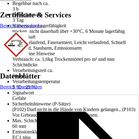
Begehbar nach ca.
3 h
Zertifikate & Services
Befahrbar nach
3 Tag
Bereich überspringen
Hinweis zur Lagerfähigkeit
trocken, nicht dauerhaft über +30°C, 6 Monate lagerfähig
Eigenschaft
Selbstverlaufend, Faserarmiert, Leicht verlaufend, Schnell
erhärtend, Staubarm, Emissionsarm
Allgemeine Hinweise
Verbrauch: ca. 1,6kg Trockenmörtel pro m² und mm
Schichtdicke
Verarbeitungszeit ca.
Datenblätter
30 min
Verarbeitungstemperatur
Bereich überspringen
5 °C - 25 °C
Signalwort
Gefahr
Sicherheitshinweise (P-Sätze)
(P102) Darf nicht in die Hände von Kindern gelangen., (P103)
Vor Gebrauch Kennzeichnungsetikett lesen.
Max. Schichtdicke
60 mm
Emissionsklasse
EC1 plus