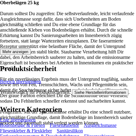
Oberbelägen 25 kg
Darum solltest Du zugreifen: Die selbstverlaufende, leicht verlaufende
Ausgleichmasse sorgt dafür, dass sich Unebenheiten am Boden
gleichmäßig schließen und Du eine ebene Grundlage für das
anschließende Kleben von Bodenbelägen erhältst. Durch die schnelle
Erhärtung kannst Du Sanierungsarbeiten im Innenbereich zügig
fortsetzen, statt lange Wartezeiten einzuplanen. Die faserarmierte
Rezeptur unterstützt eine belastbare Fläche, damit der Untergrund
unter Oberbelägen stabil bleibt. Staubarme Verarbeitung hilft Dir
Mehr anzeigen
dabei, den Arbeitsbereich sauberer zu halten, und die emissionsarme
Eigenschaft ist besonders bei Arbeiten in Innenräumen ein praktischer
Produktsicherheit
Vorteil.
Für ein zuverlässiges Ergebnis muss der Untergrund tragfähig, sauber
Bereich überspringen
sowie frei von Fett, Trennschichten, Wachs und Pflegemitteln sein,
damit die Spachtelmasse sicher haftet und sich gleichmäßig verteilt.
Verantwortlich für Produktsicherheit:
.
Siehe Herstellerinformationen
Der graue Farbton erleichtert Dir die Sichtkontrolle beim Verteilen,
sodass Du Fehlstellen schneller erkennst und nacharbeiten kannst.
Weitere Kategorien
Festgezurrt: Mit der Spachtelmasse erhältst Du eine schnell nutzbare,
gleichmäßige Grundlage, damit Bodenbeläge im Innenbereich sauber
Liste überspringen
geklebt und dauerhaft stabil verlegt werden können.
Bodenbeläge & Fliesen
Fliesenzubehör
Ausgleichsmasse
Fliesenkleber & Flexkleber
Sanitärsilikon