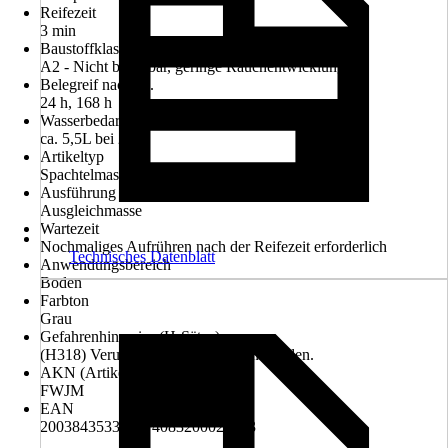
Reifezeit
3 min
Baustoffklasse nach DIN 4102
A2 - Nicht brennbar, geringe Rauchentwicklung
Belegreif nach ca.
24 h, 168 h
Wasserbedarf
ca. 5,5L bei 25kg
Artikeltyp
Spachtelmasse
Ausführung
Ausgleichmasse
Wartezeit
Nochmaliges Aufrühren nach der Reifezeit erforderlich
Technisches Datenblatt
Anwendungsbereich
Boden
Farbton
Grau
Gefahrenhinweise (H-Sätze)
(H318) Verursacht schwere Augenschäden.
AKN (Artikelkurznummer)
FWJM
EAN
2003843533009, 4083200024263