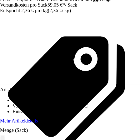
Versandkosten pro Sack
59,05 €
*
/
Sack
Entspricht 2,36 € pro kg
(
2,36 €
/
kg
)
Art.-Nr.
3843533
Inhalt
:
25 kg
Verarbeitungstemperatur
:
5 °C - 25 °C
Einsatzbereich
:
Am Boden, Innen
Mehr Artikeldetails
Menge (Sack)