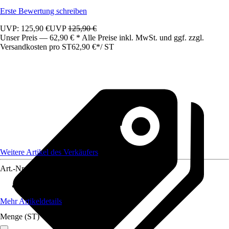
Erste Bewertung schreiben
UVP: 125,90 €
UVP
125,90 €
Unser Preis — 62,90 € * Alle Preise inkl. MwSt. und ggf. zzgl.
Versandkosten pro ST
62,90 €
*
/
ST
Weitere Artikel des Verkäufers
Art.-Nr.
12428264
Material
:
Metall
Mehr Artikeldetails
Menge (ST)