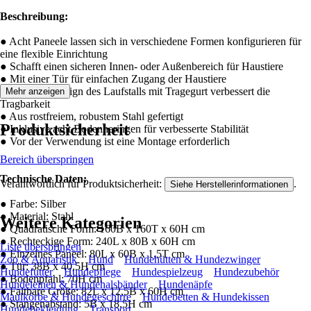
Beschreibung:
● Acht Paneele lassen sich in verschiedene Formen konfigurieren für
eine flexible Einrichtung
● Schafft einen sicheren Innen- oder Außenbereich für Haustiere
● Mit einer Tür für einfachen Zugang der Haustiere
● Faltbares Design des Laufstalls mit Tragegurt verbessert die
Mehr anzeigen
Tragbarkeit
● Aus rostfreiem, robustem Stahl gefertigt
Produktsicherheit
● Inklusive acht Bodenheringen für verbesserte Stabilität
● Vor der Verwendung ist eine Montage erforderlich
Bereich überspringen
Technische Daten:
Verantwortlich für Produktsicherheit:
.
Siehe Herstellerinformationen
● Farbe: Silber
● Material: Stahl
Weitere Kategorien
● Quadratische Form: 160B x 160T x 60H cm
● Rechteckige Form: 240L x 80B x 60H cm
Liste überspringen
● Einzelnes Paneel: 80L x 60B x 1,5T cm
Zoo & Aquaristik
Hund
Hundehütten & Hundezwinger
● Tür: 38B x 40,5H cm
Hundefutter
Hundepflege
Hundespielzeug
Hundezubehör
● Bodenpfahl: 70H cm
Hundeleinen & Hundehalsbänder
Hundenäpfe
● Faltbare Größe: 82L x 12,5B x 60H cm
Maulkörbe & Hundegeschirre
Hundebetten & Hundekissen
● Stangenabstand: 5B x 18,5H cm
Hundebekleidung
Transport