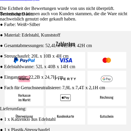
Die Echtheit der Bewertungen wurde von uns nicht überprüft.
Bewertungen können auch von Kunden stammen, die die Ware nicht
Technische Daten:
nachweislich genutzt oder gekauft haben.
● Farbe: Weiß+Silber
● Material: Edelstahl, Kunststoff
Zahlarten
● Gesamtabmessungen: 52,4L x 41,3B x 42H cm
● Streuschaufel: 20L x 10B x 4H cm
● Edelstahlwanne: 52L x 40B x 14H cm
● Eingangstür: 22,2B x 24,7H cm
● Fach für Geruchsneutralisierer: 7,9L x 7,4T x 2,1H cm
Lieferumfang:
● 1 x Katzenklo aus Edelstahl
● 1 x Plastik-Streuschaufel