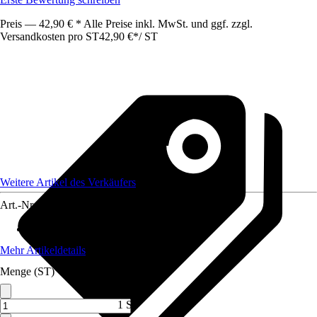
Preis — 42,90 € * Alle Preise inkl. MwSt. und ggf. zzgl.
Versandkosten pro ST
42,90 €
*
/
ST
Weitere Artikel des Verkäufers
Art.-Nr.
12796338
Material
:
Edelstahl
Mehr Artikeldetails
Menge (ST)
1 ST