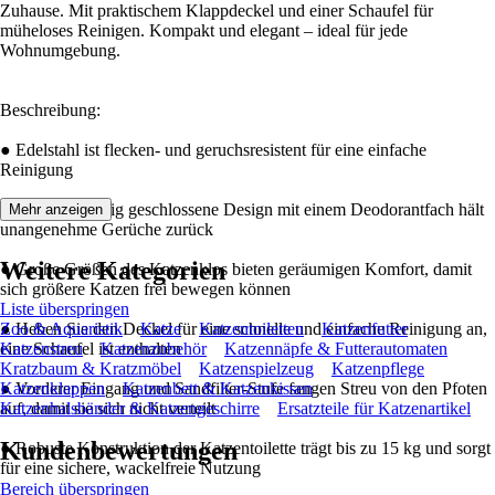
Zuhause. Mit praktischem Klappdeckel und einer Schaufel für
müheloses Reinigen. Kompakt und elegant – ideal für jede
Wohnumgebung.
Beschreibung:
● Edelstahl ist flecken- und geruchsresistent für eine einfache
Reinigung
● Das vollständig geschlossene Design mit einem Deodorantfach hält
Mehr anzeigen
unangenehme Gerüche zurück
Weitere Kategorien
● Große Größen des Katzenklos bieten geräumigen Komfort, damit
sich größere Katzen frei bewegen können
Liste überspringen
● Heben Sie den Deckel für eine schnelle und einfache Reinigung an,
Zoo & Aquaristik
Katze
Katzentoiletten
Katzenfutter
eine Schaufel ist enthalten
Katzenstreu
Katzenzubehör
Katzennäpfe & Futterautomaten
Kratzbaum & Kratzmöbel
Katzenspielzeug
Katzenpflege
● Vorderer Eingang und Sandfilter-Stufe fangen Streu von den Pfoten
Katzenklappen
Katzenbett & Katzenkissen
auf, damit sie sich nicht verteilt
Katzenhalsbänder & Katzengeschirre
Ersatzteile für Katzenartikel
Kundenbewertungen
● Robuste Konstruktion der Katzentoilette trägt bis zu 15 kg und sorgt
für eine sichere, wackelfreie Nutzung
Bereich überspringen