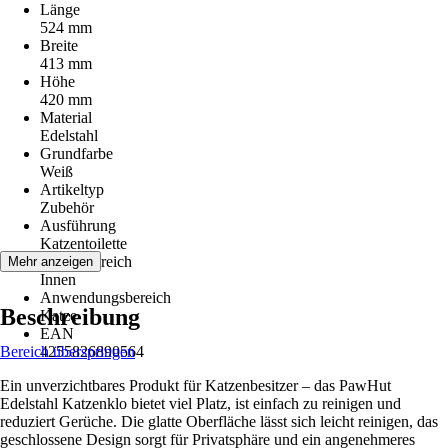
Länge
524 mm
Breite
413 mm
Höhe
420 mm
Material
Edelstahl
Grundfarbe
Weiß
Artikeltyp
Zubehör
Ausführung
Katzentoilette
Einsatzbereich
Mehr anzeigen
Innen
Anwendungsbereich
Beschreibung
Katze
EAN
Bereich überspringen
4255826890564
Ein unverzichtbares Produkt für Katzenbesitzer – das PawHut
Edelstahl Katzenklo bietet viel Platz, ist einfach zu reinigen und
reduziert Gerüche. Die glatte Oberfläche lässt sich leicht reinigen, das
geschlossene Design sorgt für Privatsphäre und ein angenehmeres