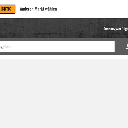
RICHTIG
Anderen Markt wählen
Sendungsverfolg