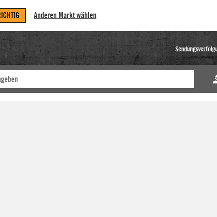
RICHTIG
Anderen Markt wählen
Sendungsverfolg