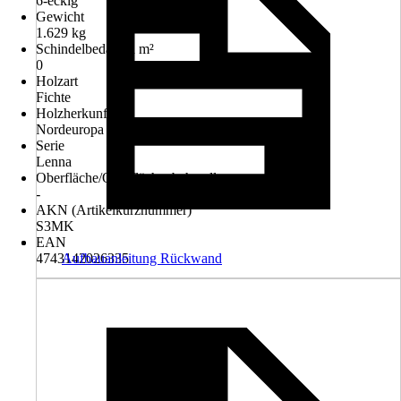
6-eckig
Gewicht
1.629 kg
Schindelbedarf in m²
0
Holzart
Fichte
Holzherkunft
Nordeuropa
Serie
Lenna
Oberfläche/Oberflächenbehandlung
-
AKN (Artikelkurznummer)
S3MK
EAN
4743142026335
Aufbauanleitung Rückwand