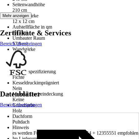
Seitenwandhöhe
210 cm
Pfostenstärke
Mehr anzeigen
12 x 12 cm
Aufstellfläche in qm
Zertifikate & Services
26,3 m²
Umbauter Raum
Bereich überspringen
57,9 m³
Wandstärke
28 mm
Material
Holz
Materialspezifizierung
Fichte
Kesseldruckimprägniert
Nein
Datenblätter
Material Dacheindeckung
Keine
Bereich überspringen
Grundfarbe
Holz
Dachform
Pultdach
Hinweis
es werden Fundamentrahmen 12418054 + 12355551 empfohlen
Im Lieferumfang enthalten