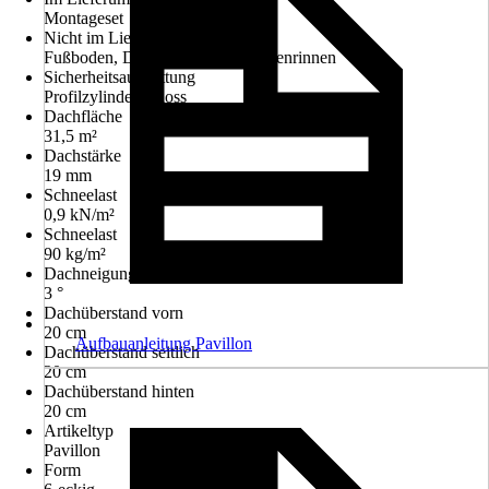
Montageset
Nicht im Lieferumfang enthalten
Fußboden, Dacheindeckung, Regenrinnen
Sicherheitsausstattung
Profilzylinderschloss
Dachfläche
31,5 m²
Dachstärke
19 mm
Schneelast
0,9 kN/m²
Schneelast
90 kg/m²
Dachneigung
3 °
Dachüberstand vorn
20 cm
Aufbauanleitung Pavillon
Dachüberstand seitlich
20 cm
Dachüberstand hinten
20 cm
Artikeltyp
Pavillon
Form