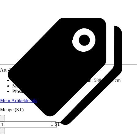
Art.-Nr.
12416285
Aufstellmaße B x T ohne Dachüberstand
:
588 x 588 cm
Materialspezifizierung
:
Fichte
Pfostenstärke
:
12 x 12 cm
Mehr Artikeldetails
Menge (ST)
1 ST