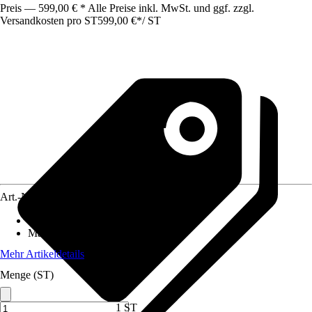
Preis — 599,00 € * Alle Preise inkl. MwSt. und ggf. zzgl.
Versandkosten pro ST
599,00 €
*
/
ST
Art.-Nr.
10635539
Form
:
Achteck
Material Dach
:
Polyester (PES)
Mehr Artikeldetails
Menge (ST)
1 ST