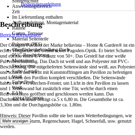
Sonnenschutz
Bedienungsanleitung
Anwendungsbereich
Zelt
Im Lieferumfang enthalten
Aufbauanleitung, Montagematerial
Beschreibung
Räume
Garten, Terrasse
Bereich überspringen
Material Seitenteile
Polyester (PES)
Der Oktagon Pavillon der Marke bellavista – Home & Garden® ist ein
Oberflächenbehandlung Dach
echter Hingucker auf Grund seiner Pagoden-Optik. Er bietet Schatten
PVC-Beschichtung
und ebenso einen UV-Schutz von 50+. Das Gestell hat eine weiße
Montageart
Pulverbeschichtung. Das Dach ist weiß und aus Polyester mit PVC-
Stecksystem
Beschichtung. Die mitgelieferten Seitenwände sind weiß, aus Polyester
Farbe Gestell
und schnell und leicht mit Kunststoffringen am Pavillon zu befestigen
Weiß
und können den Pavillon komplett verschließen. Die Seitenwände
Farbe Dach
haben ein PVC Kirchen-Fenster, um Licht in den Pavillon zu lassen
Weiß
und 1 Seitenwand hat zusätzlich eine Tür, welche durch einen
EAN
Reißverschluss geöffnet und geschlossen werden kann. Das
4021472530099
Dachmaß/Stellmaß beträgt ca.5 x 6,80 m. Die Gesamthöhe ist ca.
3,30m und die Durchgangshöhe ca. 1,80m.
Hinweis: Dieser Pavillon sollte nie bei rauen Wetterbedingungen, wie
starkem Wind, Sturm, Regenschauer, Hagel, Schneefall, usw. genutzt
Mehr anzeigen
werden.