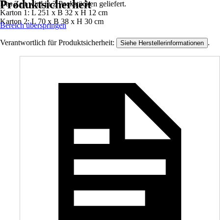
Produktsicherheit
Das Zelt wird in 2 Packstücken geliefert.
Karton 1: L 251 x B 32 x H 12 cm
Karton 2: L 70 x B 38 x H 30 cm
Bereich überspringen
Verantwortlich für Produktsicherheit:
.
Siehe Herstellerinformationen