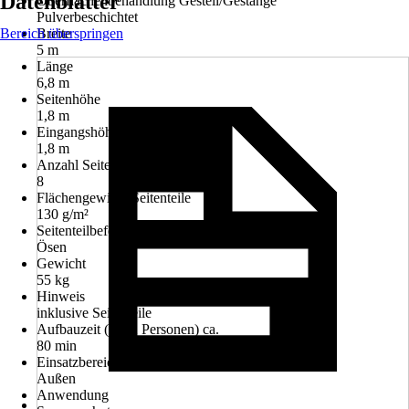
Datenblätter
Oberflächenbehandlung Gestell/Gestänge
Pulverbeschichtet
Bereich überspringen
Breite
5 m
Länge
6,8 m
Seitenhöhe
1,8 m
Eingangshöhe
1,8 m
Anzahl Seitenteile
8
Flächengewicht Seitenteile
130 g/m²
Seitenteilbefestigung
Ösen
Gewicht
55 kg
Hinweis
inklusive Seitenteile
Aufbauzeit (mit 2 Personen) ca.
80 min
Einsatzbereich
Außen
Anwendung