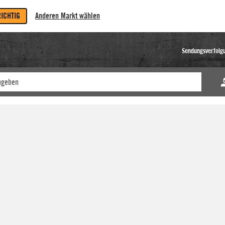
RICHTIG
Anderen Markt wählen
Sendungsverfolg