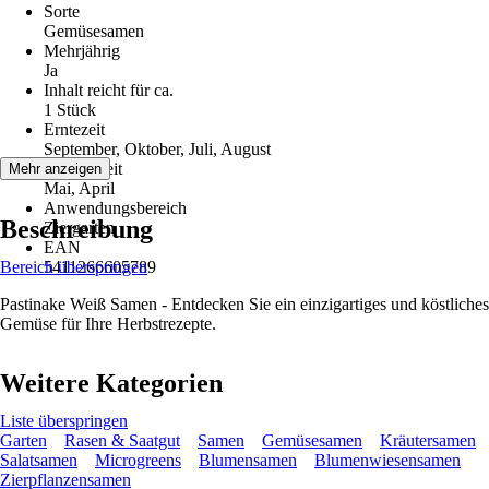
Sorte
Gemüsesamen
Mehrjährig
Ja
Inhalt reicht für ca.
1 Stück
Erntezeit
September, Oktober, Juli, August
Aussaatzeit
Mehr anzeigen
Mai, April
Anwendungsbereich
Beschreibung
Ziergarten
EAN
Bereich überspringen
5411266605789
Pastinake Weiß Samen - Entdecken Sie ein einzigartiges und köstliches
Gemüse für Ihre Herbstrezepte.
Weitere Kategorien
Liste überspringen
Garten
Rasen & Saatgut
Samen
Gemüsesamen
Kräutersamen
Salatsamen
Microgreens
Blumensamen
Blumenwiesensamen
Zierpflanzensamen