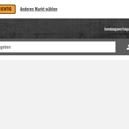
RICHTIG
Anderen Markt wählen
Sendungsverfolg