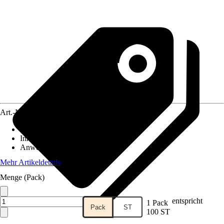
Art.-Nr.
12671863
Ausführung
:
Profilbrettkralle
Inhalt
:
100 Stück
Anwendungsbereich
:
Profilholz
Mehr Artikeldetails
Menge (Pack)
entspricht
1 Pack
Pack
ST
100 ST