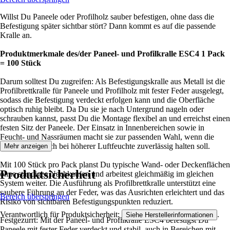
Willst Du Paneele oder Profilholz sauber befestigen, ohne dass die
Befestigung später sichtbar stört? Dann kommt es auf die passende
Kralle an.
Produktmerkmale des/der Paneel- und Profilkralle ESC4 1 Pack
= 100 Stück
Darum solltest Du zugreifen: Als Befestigungskralle aus Metall ist die
Profilbrettkralle für Paneele und Profilholz mit fester Feder ausgelegt,
sodass die Befestigung verdeckt erfolgen kann und die Oberfläche
optisch ruhig bleibt. Da Du sie je nach Untergrund nageln oder
schrauben kannst, passt Du die Montage flexibel an und erreichst einen
festen Sitz der Paneele. Der Einsatz in Innenbereichen sowie in
Feucht- und Nassräumen macht sie zur passenden Wahl, wenn die
Verkleidung auch bei höherer Luftfeuchte zuverlässig halten soll.
Mehr anzeigen
Mit 100 Stück pro Pack planst Du typische Wand- oder Deckenflächen
Produktsicherheit
ohne ständiges Nachkaufen und arbeitest gleichmäßig im gleichen
System weiter. Die Ausführung als Profilbrettkralle unterstützt eine
saubere Führung an der Feder, was das Ausrichten erleichtert und das
Bereich überspringen
Risiko von sichtbaren Befestigungspunkten reduziert.
Verantwortlich für Produktsicherheit:
.
Siehe Herstellerinformationen
Festgezurrt: Mit der Paneel- und Profilkralle ESC4 befestigst Du
Paneele mit fester Feder verdeckt und stabil, auch in Bereichen mit