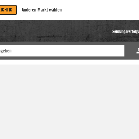
RICHTIG
Anderen Markt wählen
Sendungsverfolg