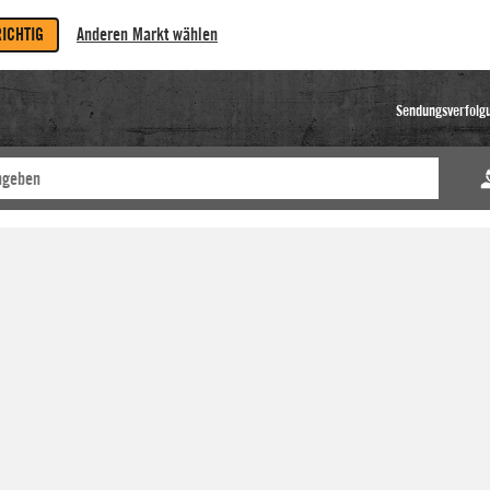
RICHTIG
Anderen Markt wählen
Sendungsverfolg