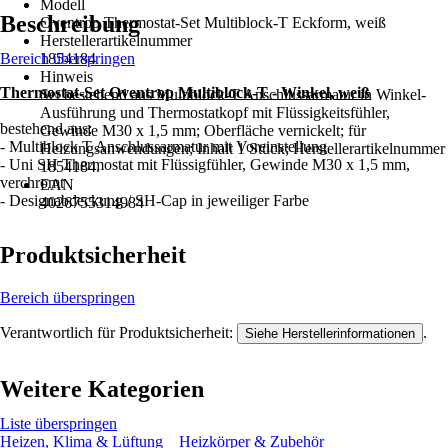
Modell
Beschreibung
Oventrop Thermostat-Set Multiblock-T Eckform, weiß
Herstellerartikelnummer
Bereich überspringen
1854184
Hinweis
Thermostat-Set Oventrop Multiblock-T - Winkel, weiß
Set bestehend aus Multiblock-T Anschlussarmatur in Winkel-
Ausführung und Thermostatkopf mit Flüssigkeitsfühler,
bestehend aus:
Gewinde M30 x 1,5 mm; Oberfläche vernickelt; für
- Multiblock T Anschlussarmatur mit Voreinstellung
Heizungsanwendungen; Inhalt 1 Stück; Herstellerartikelnummer
- Uni SH Thermostat mit Flüssigfühler, Gewinde M30 x 1,5 mm,
1854184.
verchromt
EAN
- Designabdeckung / SH-Cap in jeweiliger Farbe
4026755314984
Produktsicherheit
Bereich überspringen
Verantwortlich für Produktsicherheit:
.
Siehe Herstellerinformationen
Weitere Kategorien
Liste überspringen
Heizen, Klima & Lüftung
Heizkörper & Zubehör