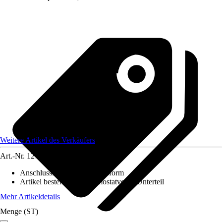
Weitere Artikel des Verkäufers
Art.-Nr.
12739515
Anschlussform
:
Durchgangsform
Artikel besteht aus
:
Thermostatventil-Unterteil
Mehr Artikeldetails
Menge (ST)