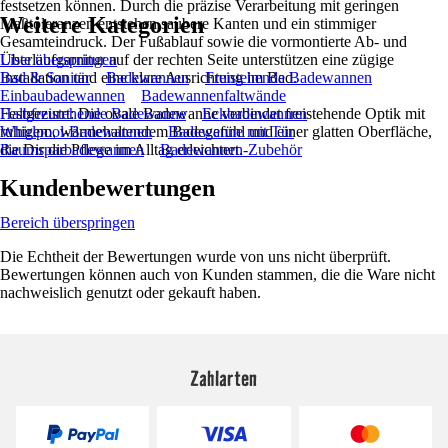
festsetzen können. Durch die präzise Verarbeitung mit geringen
Weitere Kategorien
Maßtoleranzen entstehen saubere Kanten und ein stimmiger
Gesamteindruck. Der Fußablauf sowie die vormontierte Ab- und
Überlaufgarnitur auf der rechten Seite unterstützen eine zügige
Liste überspringen
Installation und eine klare Ausrichtung im Bad.
Bad & Sanitär
Badewannen
Freistehende Badewannen
Einbaubadewannen
Badewannenfaltwände
Festgezurrt: Die ovale Badewanne verbindet freistehende Optik mit
Halbfreistehende Badewanne
Eckbadewannen
ruhigem, wärmehaltendem Badegefühl und einer glatten Oberfläche,
Whirlpool-Badewannen
Badewanne mit Tür
die Dir die Pflege im Alltag erleichtert.
Raumsparbadewannen
Badewannen-Zubehör
Kundenbewertungen
Bereich überspringen
Die Echtheit der Bewertungen wurde von uns nicht überprüft.
Bewertungen können auch von Kunden stammen, die die Ware nicht
nachweislich genutzt oder gekauft haben.
Zahlarten