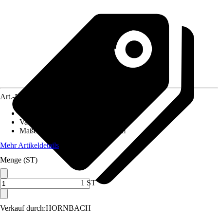
Art.-Nr.
5738020
Materialspezifizierung
:
Mineralguss
Variante
:
Ovale Badewanne
Maße (LxBxH)
:
156 x 71 x 56 cm
Mehr Artikeldetails
Menge (ST)
1 ST
Verkauf durch:
HORNBACH