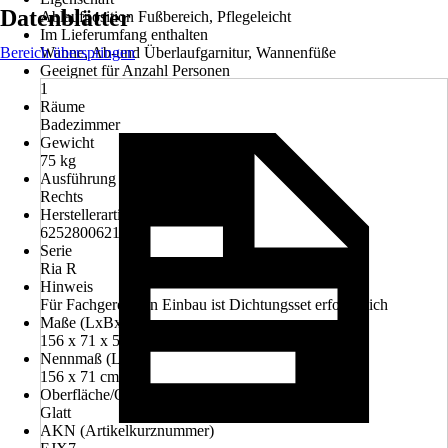
Datenblätter
Ablaufposition Fußbereich, Pflegeleicht
Im Lieferumfang enthalten
Bereich überspringen
Wanne, Ab-und Überlaufgarnitur, Wannenfüße
Geeignet für Anzahl Personen
1
Räume
Badezimmer
Gewicht
75 kg
Ausführung für Einbau Ecke
Rechts
Herstellerartikelnummer
625280062103
Serie
Ria R
Hinweis
Für Fachgerechten Einbau ist Dichtungsset erforderlich
Maße (LxBxH)
156 x 71 x 56 cm
Nennmaß (LxB)
156 x 71 cm
Oberfläche/Oberflächenbehandlung
Glatt
AKN (Artikelkurznummer)