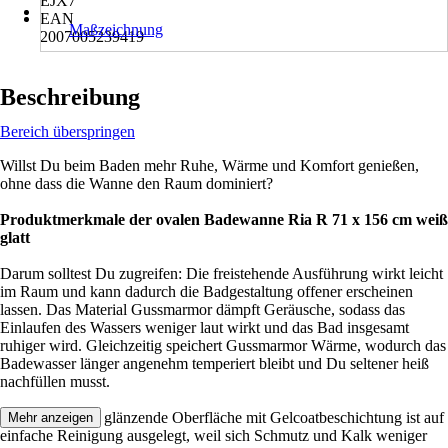
EJX7
EAN
Maßzeichnung
2007005239419
Beschreibung
Bereich überspringen
Willst Du beim Baden mehr Ruhe, Wärme und Komfort genießen,
ohne dass die Wanne den Raum dominiert?
Produktmerkmale der ovalen Badewanne Ria R 71 x 156 cm weiß
glatt
Darum solltest Du zugreifen: Die freistehende Ausführung wirkt leicht
im Raum und kann dadurch die Badgestaltung offener erscheinen
lassen. Das Material Gussmarmor dämpft Geräusche, sodass das
Einlaufen des Wassers weniger laut wirkt und das Bad insgesamt
ruhiger wird. Gleichzeitig speichert Gussmarmor Wärme, wodurch das
Badewasser länger angenehm temperiert bleibt und Du seltener heiß
nachfüllen musst.
Die glatte, weiß glänzende Oberfläche mit Gelcoatbeschichtung ist auf
Mehr anzeigen
einfache Reinigung ausgelegt, weil sich Schmutz und Kalk weniger