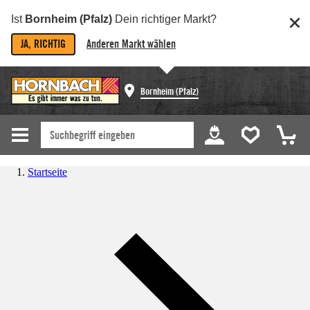
Ist
Bornheim (Pfalz)
Dein richtiger Markt?
JA, RICHTIG
Anderen Markt wählen
Bornheim (Pfalz)
Startseite