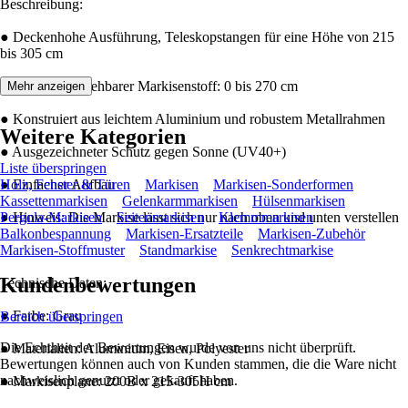
Beschreibung:
● Deckenhohe Ausführung, Teleskopstangen für eine Höhe von 215
bis 305 cm
● Manuell einziehbarer Markisenstoff: 0 bis 270 cm
Mehr anzeigen
● Konstruiert aus leichtem Aluminium und robustem Metallrahmen
Weitere Kategorien
● Ausgezeichneter Schutz gegen Sonne (UV40+)
Liste überspringen
● Einfacher Aufbau
Holz, Fenster & Türen
Markisen
Markisen-Sonderformen
Kassettenmarkisen
Gelenkarmmarkisen
Hülsenmarkisen
● Hinweis: Die Markise lässt sich nur nach oben und unten verstellen
Pergola-Markisen
Seitenmarkisen
Klemmmarkisen
Balkonbespannung
Markisen-Ersatzteile
Markisen-Zubehör
Markisen-Stoffmuster
Standmarkise
Senkrechtmarkise
Kundenbewertungen
Technische Daten:
● Farbe: Grau
Bereich überspringen
Die Echtheit der Bewertungen wurde von uns nicht überprüft.
● Materialien: Aluminium, Eisen, Polyester
Bewertungen können auch von Kunden stammen, die die Ware nicht
nachweislich genutzt oder gekauft haben.
● Markisenplane: 200B x 215-305H cm