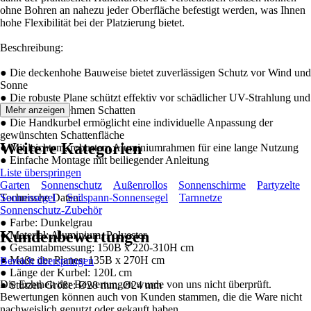
ohne Bohren an nahezu jeder Oberfläche befestigt werden, was Ihnen
hohe Flexibilität bei der Platzierung bietet.
Beschreibung:
● Die deckenhohe Bauweise bietet zuverlässigen Schutz vor Wind und
Sonne
● Die robuste Plane schützt effektiv vor schädlicher UV-Strahlung und
sorgt für angenehmen Schatten
Mehr anzeigen
● Die Handkurbel ermöglicht eine individuelle Anpassung der
gewünschten Schattenfläche
Weitere Kategorien
● Mit leichtem, robustem Aluminiumrahmen für eine lange Nutzung
● Einfache Montage mit beiliegender Anleitung
Liste überspringen
Garten
Sonnenschutz
Außenrollos
Sonnenschirme
Partyzelte
Technische Daten:
Sonnensegel
Seilspann-Sonnensegel
Tarnnetze
Sonnenschutz-Zubehör
● Farbe: Dunkelgrau
Kundenbewertungen
● Material: Aluminium, Polyester
● Gesamtabmessung: 150B x 220-310H cm
● Maße der Planes: 135B x 270H cm
Bereich überspringen
● Länge der Kurbel: 120L cm
Die Echtheit der Bewertungen wurde von uns nicht überprüft.
● Stützen Größe: Ø28 mm, Ø24 mm
Bewertungen können auch von Kunden stammen, die die Ware nicht
nachweislich genutzt oder gekauft haben.