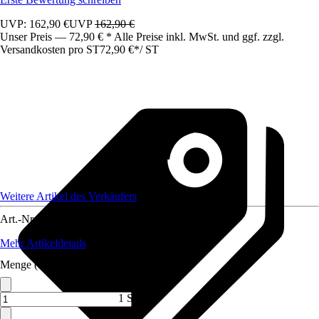
UVP: 162,90 €
UVP
162,90 €
Unser Preis — 72,90 € * Alle Preise inkl. MwSt. und ggf. zzgl.
Versandkosten pro ST
72,90 €
*
/
ST
Weitere Artikel des Verkäufers
Art.-Nr.
12213182
Mehr Artikeldetails
Menge (ST)
1 ST