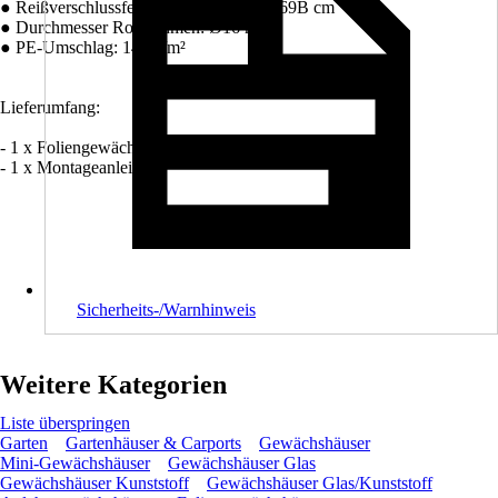
● Reißverschlussfenster Größe: 117L x 69B cm
● Durchmesser Rohrrahmen: Ø16 mm
● PE-Umschlag: 140 g/m²
Lieferumfang:
- 1 x Foliengewächshaus
- 1 x Montageanleitung
Sicherheits-/Warnhinweis
Weitere Kategorien
Liste überspringen
Garten
Gartenhäuser & Carports
Gewächshäuser
Mini-Gewächshäuser
Gewächshäuser Glas
Gewächshäuser Kunststoff
Gewächshäuser Glas/Kunststoff