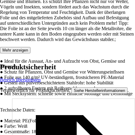
Gemüse und Blumen. Es schützt Ihre Pflanzen nicht nur vor Wetter,
Vögeln und Insekten, sondern fördert auch das Wachstum durch die
Regelung von Temperatur und Feuchtigkeit. Dank der überlangen
Folie und des mitgelieferten Zubehörs sind Aufbau und Befestigung
auf unterschiedlichen Untergründen auch kein Problem mehr! Tipp:
Die Folie ist an der Seite jeweils 10 cm länger als die Metallrohre, die
untere Kante kann in den Boden eingegraben werden oder mit Steinen
beschwert werden. Dadurch wird das Gewächshaus stabiler.;
Beschreibung:
Mehr anzeigen
● Ideal für die Aussaat, An- und Aufzucht von Obst, Gemüse und
Produktsicherheit
Pflanzen
● Schutz für Pflanzen, Obst und Gemüse vor Witterungseinflssen
● Folie aus 140 g/m² UV-beständigem, frostsicheren PE-Material
Bereich überspringen
● Gestell aus pulverbeschichtetem Stahlrohr: hohe Stabilität
● 2 aufrollbaren Festern mit Reißverschluss versehen
Verantwortlich für Produktsicherheit:
.
Siehe Herstellerinformationen
● Mit Stecksystem: schnelle sowie einfache Montage und Demontage
Technische Daten:
● Material: PE(Folie), Stahl(Gestell)
● Farbe: Weiß
● Gesamtmaße: 180L x 90B x 90H cm