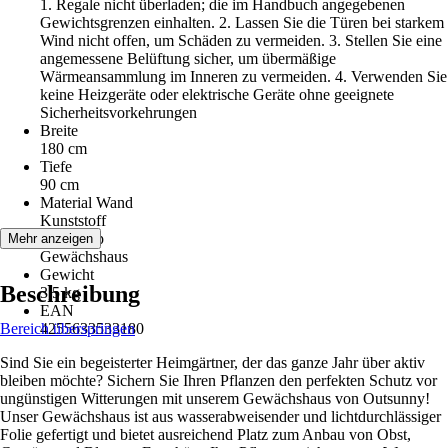
1. Regale nicht überladen; die im Handbuch angegebenen
Gewichtsgrenzen einhalten. 2. Lassen Sie die Türen bei starkem
Wind nicht offen, um Schäden zu vermeiden. 3. Stellen Sie eine
angemessene Belüftung sicher, um übermäßige
Wärmeansammlung im Inneren zu vermeiden. 4. Verwenden Sie
keine Heizgeräte oder elektrische Geräte ohne geeignete
Sicherheitsvorkehrungen
Breite
180 cm
Tiefe
90 cm
Material Wand
Kunststoff
Artikeltyp
Mehr anzeigen
Gewächshaus
Gewicht
Beschreibung
3,5 kg
EAN
Bereich überspringen
4255633533180
Sind Sie ein begeisterter Heimgärtner, der das ganze Jahr über aktiv
bleiben möchte? Sichern Sie Ihren Pflanzen den perfekten Schutz vor
ungünstigen Witterungen mit unserem Gewächshaus von Outsunny!
Unser Gewächshaus ist aus wasserabweisender und lichtdurchlässiger
Folie gefertigt und bietet ausreichend Platz zum Anbau von Obst,