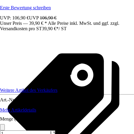
Erste Bewertung schreiben
UVP: 106,90 €
UVP
106,90 €
Unser Preis — 39,90 € * Alle Preise inkl. MwSt. und ggf. zzgl.
Versandkosten pro ST
39,90 €
*
/
ST
Weitere Artikel des Verkäufers
Art.-Nr.
12445215
Mehr Artikeldetails
Menge (ST)
1 ST