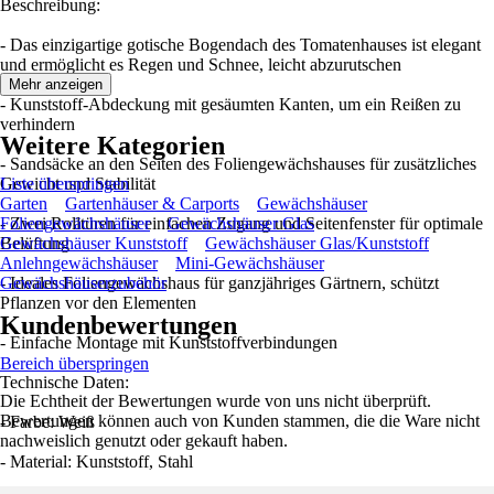
Beschreibung:
- Das einzigartige gotische Bogendach des Tomatenhauses ist elegant
und ermöglicht es Regen und Schnee, leicht abzurutschen
Mehr anzeigen
- Kunststoff-Abdeckung mit gesäumten Kanten, um ein Reißen zu
verhindern
Weitere Kategorien
- Sandsäcke an den Seiten des Foliengewächshauses für zusätzliches
Gewicht und Stabilität
Liste überspringen
Garten
Gartenhäuser & Carports
Gewächshäuser
- Zwei Rolltüren für einfachen Zugang und Seitenfenster für optimale
Foliengewächshäuser
Gewächshäuser Glas
Belüftung
Gewächshäuser Kunststoff
Gewächshäuser Glas/Kunststoff
Anlehngewächshäuser
Mini-Gewächshäuser
- Ideales Foliengewächshaus für ganzjähriges Gärtnern, schützt
Gewächshäuserzubehör
Pflanzen vor den Elementen
Kundenbewertungen
- Einfache Montage mit Kunststoffverbindungen
Bereich überspringen
Technische Daten:
Die Echtheit der Bewertungen wurde von uns nicht überprüft.
Bewertungen können auch von Kunden stammen, die die Ware nicht
- Farbe: Weiß
nachweislich genutzt oder gekauft haben.
- Material: Kunststoff, Stahl