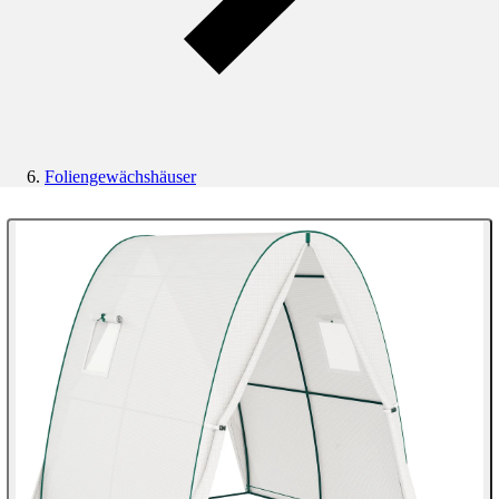
Foliengewächshäuser