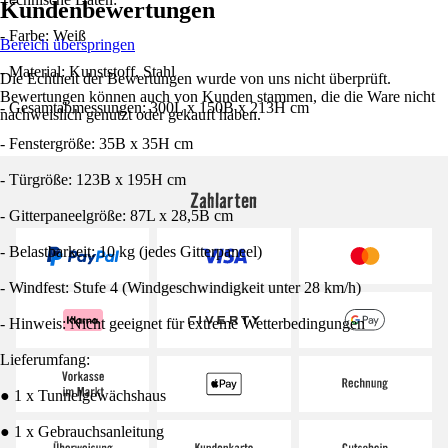
Kundenbewertungen
- Farbe: Weiß
Bereich überspringen
- Material: Kunststoff, Stahl
Die Echtheit der Bewertungen wurde von uns nicht überprüft.
Bewertungen können auch von Kunden stammen, die die Ware nicht
- Gesamtabmessungen: 300L x 150B x 213H cm
nachweislich genutzt oder gekauft haben.
- Fenstergröße: 35B x 35H cm
- Türgröße: 123B x 195H cm
Zahlarten
- Gitterpaneelgröße: 87L x 28,5B cm
- Belastbarkeit: 10 kg (jedes Gitterpaneel)
- Windfest: Stufe 4 (Windgeschwindigkeit unter 28 km/h)
- Hinweis: Nicht geeignet für extreme Wetterbedingungen
Lieferumfang:
● 1 x Tunnelgewächshaus
● 1 x Gebrauchsanleitung