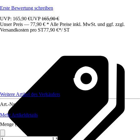
Erste Bewertung schreiben
UVP: 165,90 €
UVP
165,90 €
Unser Preis — 77,90 € * Alle Preise inkl. MwSt. und ggf. zzgl.
Versandkosten pro ST
77,90 €
*
/
ST
Weitere Artikel des Verkäufers
Art.-Nr.
12445214
Mehr Artikeldetails
Menge (ST)
1 ST