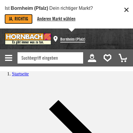
Ist
Bornheim (Pfalz)
Dein richtiger Markt?
JA, RICHTIG
Anderen Markt wählen
Bornheim (Pfalz)
Startseite