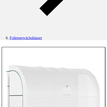
Foliengewächshäuser