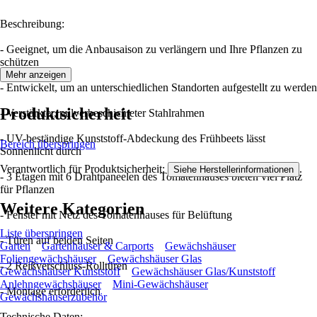
Beschreibung:
- Geeignet, um die Anbausaison zu verlängern und Ihre Pflanzen zu
schützen
Mehr anzeigen
- Entwickelt, um an unterschiedlichen Standorten aufgestellt zu werden
Produktsicherheit
- Verstärkter, pulverbeschichteter Stahlrahmen
- UV-beständige Kunststoff-Abdeckung des Frühbeets lässt
Bereich überspringen
Sonnenlicht durch
Verantwortlich für Produktsicherheit:
.
Siehe Herstellerinformationen
- 3 Etagen mit 6 Drahtpaneelen des Tomatenhauses bieten viel Platz
für Pflanzen
Weitere Kategorien
- Fenster mit Netz des Tomatenhauses für Belüftung
Liste überspringen
- Türen auf beiden Seiten
Garten
Gartenhäuser & Carports
Gewächshäuser
Foliengewächshäuser
Gewächshäuser Glas
- 2 Reißverschluss-Rolltüren
Gewächshäuser Kunststoff
Gewächshäuser Glas/Kunststoff
Anlehngewächshäuser
Mini-Gewächshäuser
- Montage erforderlich
Gewächshäuserzubehör
Technische Daten: