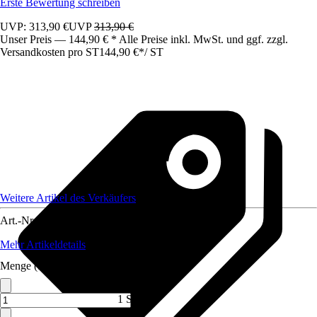
Erste Bewertung schreiben
UVP: 313,90 €
UVP
313,90 €
Unser Preis — 144,90 € * Alle Preise inkl. MwSt. und ggf. zzgl.
Versandkosten pro ST
144,90 €
*
/
ST
Weitere Artikel des Verkäufers
Art.-Nr.
12445199
Mehr Artikeldetails
Menge (ST)
1 ST