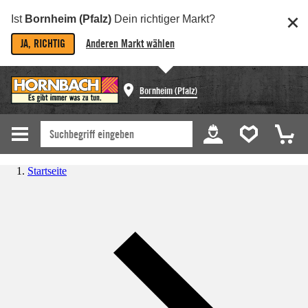
Ist
Bornheim (Pfalz)
Dein richtiger Markt?
JA, RICHTIG
Anderen Markt wählen
Bornheim (Pfalz)
Startseite