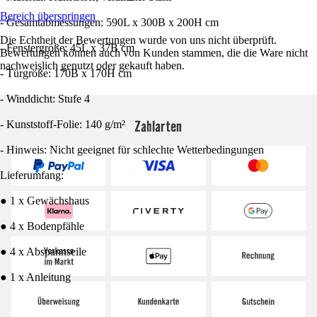
Bereich überspringen
- Gesamtabmessungen: 590L x 300B x 200H cm
Die Echtheit der Bewertungen wurde von uns nicht überprüft.
- Fenstergröße: 45L x 37B cm
Bewertungen können auch von Kunden stammen, die die Ware nicht
nachweislich genutzt oder gekauft haben.
- Türgröße: 170B x 170H cm
- Winddicht: Stufe 4
Zahlarten
- Kunststoff-Folie: 140 g/m²
- Hinweis: Nicht geeignet für schlechte Wetterbedingungen
Lieferumfang:
● 1 x Gewächshaus
● 4 x Bodenpfähle
● 4 x Abspannseile
● 1 x Anleitung