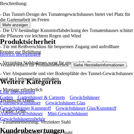
Beschreibung:
- Das Tunnel-Design des Tomatengewächshauses bietet viel Platz für
die Gartenarbeit im Freien
Mehr anzeigen
- Die UV-beständige Kunststoffabdeckung des Tomatenhauses schützt
die Pflanzen vor leichtem Regen und Wind
Produktsicherheit
- Tür mit Reißverschluss für bequemen Zugang und aufrollbare
Fenster zur Belüftung
Bereich überspringen
- Verzinkter Stahlrahmen sorgt für eine stabile Konstruktion
Verantwortlich für Produktsicherheit:
.
Siehe Herstellerinformationen
- Vier Abspannseile und vier Bodenpfähle des Tunnel-Gewächshauses
sind im Lieferumfang enthalten
Weitere Kategorien
- Montage erforderlich
Liste überspringen
Garten
Gartenhäuser & Carports
Gewächshäuser
Technische Daten:
Foliengewächshäuser
Gewächshäuser Glas
Gewächshäuser Kunststoff
Gewächshäuser Glas/Kunststoff
- Farbe: Grün
Anlehngewächshäuser
Mini-Gewächshäuser
Gewächshäuserzubehör
- Zusammensetzung: Verzinkter Stahl
Kundenbewertungen
- Material: Kunststoff, verzinkter Stahl