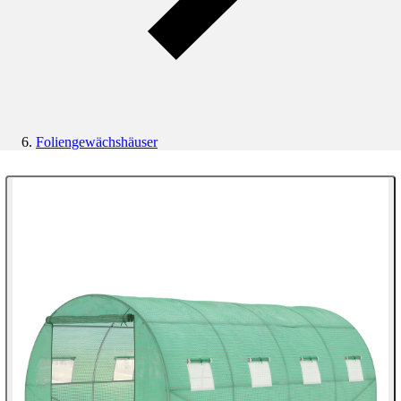
Foliengewächshäuser