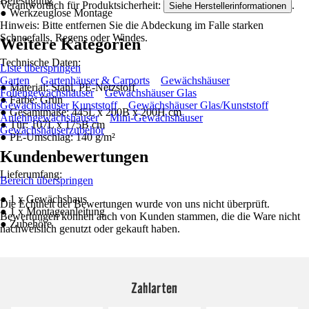
Befestigung
Verantwortlich für Produktsicherheit:
.
Siehe Herstellerinformationen
● Werkzeuglose Montage
Hinweis: Bitte entfernen Sie die Abdeckung im Falle starken
Schneefalls, Regens oder Windes.
Weitere Kategorien
Technische Daten:
Liste überspringen
Garten
Gartenhäuser & Carports
Gewächshäuser
● Material: Stahl, PE-Netzstoff
Foliengewächshäuser
Gewächshäuser Glas
● Farbe: Grün
Gewächshäuser Kunststoff
Gewächshäuser Glas/Kunststoff
● Gesamtmaße: 445L x 200B x 200H cm
Anlehngewächshäuser
Mini-Gewächshäuser
● Tür: 107L x 175B cm
Gewächshäuserzubehör
● PE-Umschlag: 140 g/m²
Kundenbewertungen
Lieferumfang:
Bereich überspringen
● 1 x Gewächshaus
Die Echtheit der Bewertungen wurde von uns nicht überprüft.
● 1 x Montageanleitung
Bewertungen können auch von Kunden stammen, die die Ware nicht
● Zubehöre
nachweislich genutzt oder gekauft haben.
Zahlarten