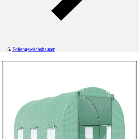
Foliengewächshäuser