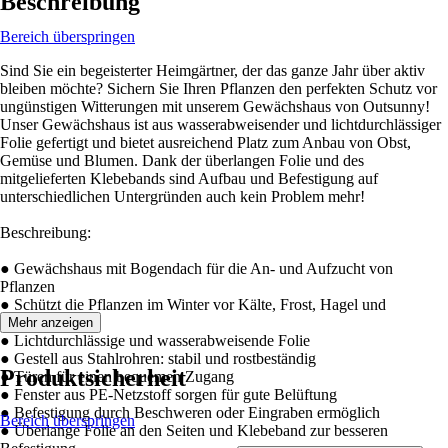
Beschreibung
Bereich überspringen
Sind Sie ein begeisterter Heimgärtner, der das ganze Jahr über aktiv
bleiben möchte? Sichern Sie Ihren Pflanzen den perfekten Schutz vor
ungünstigen Witterungen mit unserem Gewächshaus von Outsunny!
Unser Gewächshaus ist aus wasserabweisender und lichtdurchlässiger
Folie gefertigt und bietet ausreichend Platz zum Anbau von Obst,
Gemüse und Blumen. Dank der überlangen Folie und des
mitgelieferten Klebebands sind Aufbau und Befestigung auf
unterschiedlichen Untergründen auch kein Problem mehr!
Beschreibung:
● Gewächshaus mit Bogendach für die An- und Aufzucht von
Pflanzen
● Schützt die Pflanzen im Winter vor Kälte, Frost, Hagel und
Schädlingen
Mehr anzeigen
● Lichtdurchlässige und wasserabweisende Folie
● Gestell aus Stahlrohren: stabil und rostbeständig
Produktsicherheit
● Türen für einen bequemen Zugang
● Fenster aus PE-Netzstoff sorgen für gute Belüftung
● Befestigung durch Beschweren oder Eingraben ermöglich
Bereich überspringen
● Überlange Folie an den Seiten und Klebeband zur besseren