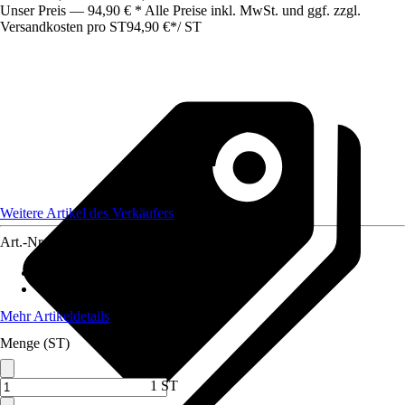
Unser Preis — 94,90 € * Alle Preise inkl. MwSt. und ggf. zzgl.
Versandkosten pro ST
94,90 €
*
/
ST
Weitere Artikel des Verkäufers
Art.-Nr.
12188482
Nutzfläche
:
8,5 m²
Wandstärke
:
1 mm
Mehr Artikeldetails
Menge (ST)
1 ST