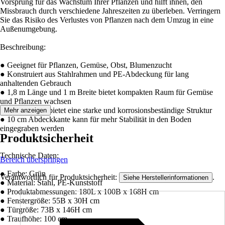
Vorsprung für das Wachstum Ihrer Pflanzen und hilft ihnen, den
Missbrauch durch verschiedene Jahreszeiten zu überleben. Verringern
Sie das Risiko des Verlustes von Pflanzen nach dem Umzug in eine
Außenumgebung.
Beschreibung:
● Geeignet für Pflanzen, Gemüse, Obst, Blumenzucht
● Konstruiert aus Stahlrahmen und PE-Abdeckung für lang
anhaltenden Gebrauch
● 1,8 m Länge und 1 m Breite bietet kompakten Raum für Gemüse
und Pflanzen wachsen
● Stahlrahmen bietet eine starke und korrosionsbeständige Struktur
Mehr anzeigen
● 10 cm Abdeckkante kann für mehr Stabilität in den Boden
eingegraben werden
Produktsicherheit
Technische Daten:
Bereich überspringen
● Farbe: Grün
Verantwortlich für Produktsicherheit:
.
Siehe Herstellerinformationen
● Material: Stahl, PE-Kunststoff
● Produktabmessungen: 180L x 100B x 168H cm
● Fenstergröße: 55B x 30H cm
● Türgröße: 73B x 146H cm
● Traufhöhe: 100 cm