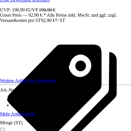
UVP: 190,90 €
UVP
190,90 €
Unser Preis — 92,90 € * Alle Preise inkl. MwSt. und ggf. zzgl.
Versandkosten pro ST
92,90 €
*
/
ST
Weitere Artikel des Verkäufers
Art.-Nr.
12185419
Material
:
Kunststoff
Beschichtung
:
Ohne Beschichtung
Mehr Artikeldetails
Menge (ST)