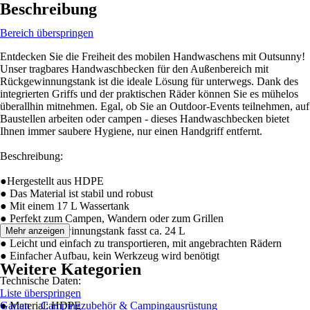
Beschreibung
Bereich überspringen
Entdecken Sie die Freiheit des mobilen Handwaschens mit Outsunny!
Unser tragbares Handwaschbecken für den Außenbereich mit
Rückgewinnungstank ist die ideale Lösung für unterwegs. Dank des
integrierten Griffs und der praktischen Räder können Sie es mühelos
überallhin mitnehmen. Egal, ob Sie an Outdoor-Events teilnehmen, auf
Baustellen arbeiten oder campen - dieses Handwaschbecken bietet
Ihnen immer saubere Hygiene, nur einen Handgriff entfernt.
Beschreibung:
●Hergestellt aus HDPE
● Das Material ist stabil und robust
● Mit einem 17 L Wassertank
● Perfekt zum Campen, Wandern oder zum Grillen
● Der Rückgewinnungstank fasst ca. 24 L
Mehr anzeigen
● Leicht und einfach zu transportieren, mit angebrachten Rädern
● Einfacher Aufbau, kein Werkzeug wird benötigt
Weitere Kategorien
Technische Daten:
Liste überspringen
● Material: HDPE
Garten
Campingzubehör & Campingausrüstung