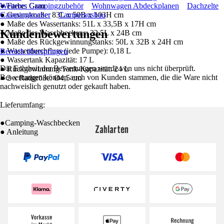
● Farbe: Grau
Weiteres Campingzubehör
Wohnwagen Abdeckplanen
Dachzelte
● Gesamtmaße: 83L x 50B x 103H cm
Campingkocher
Camperausbau
● Maße des Wassertanks: 51L x 33,5B x 17H cm
Kundenbewertungen
● Maße des Waschbeckens: 32,5L x 24B cm
● Maße des Rückgewinnungstanks: 50L x 32B x 24H cm
● Wasserdurchfluss (jede Pumpe): 0,18 L
Bereich überspringen
● Wassertank Kapazität: 17 L
Die Echtheit der Bewertungen wurde von uns nicht überprüft.
● Rückgewinnung Tank-Kapazität: 24 L
Bewertungen können auch von Kunden stammen, die die Ware nicht
● 2 x Radgröße: Ø4,5 cm
nachweislich genutzt oder gekauft haben.
Lieferumfang:
●Camping-Waschbecken
Zahlarten
● Anleitung