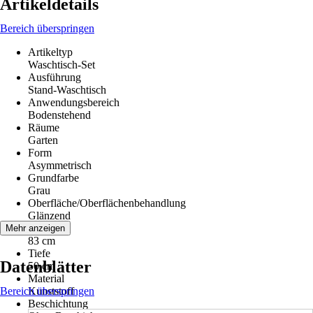
Artikeldetails
Bereich überspringen
Artikeltyp
Waschtisch-Set
Ausführung
Stand-Waschtisch
Anwendungsbereich
Bodenstehend
Räume
Garten
Form
Asymmetrisch
Grundfarbe
Grau
Oberfläche/Oberflächenbehandlung
Glänzend
Breite
Mehr anzeigen
83 cm
Tiefe
Datenblätter
50 cm
Material
Bereich überspringen
Kunststoff
Beschichtung