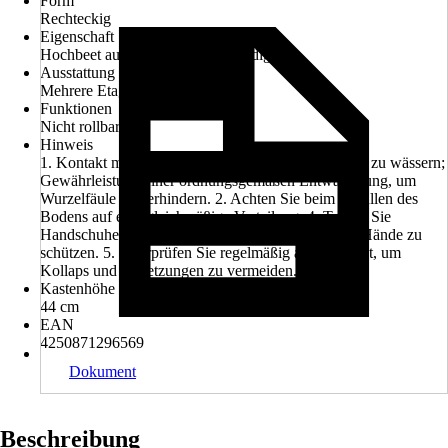
Form
Rechteckig
Eigenschaft
Hochbeet auf Stelzen, UV-beständig
Ausstattung
Mehrere Etagen
Funktionen
Nicht rollbar
Hinweis
1. Kontakt mit scharfen Kanten vermeiden. 2. Nicht zu wässern;
Gewährleistung einer ordnungsgemäßen Entwässerung, um
Wurzelfäule zu verhindern. 2. Achten Sie beim Befüllen des
Bodens auf eine gleichmäßige Verteilung. 4. Tragen Sie
Handschuhe bei der Installation oder Wartung, um Hände zu
schützen. 5. Überprüfen Sie regelmäßig auf Stabilität, um
Kollaps und Verletzungen zu vermeiden.
Kastenhöhe
44 cm
EAN
4250871296569
Dokument
Beschreibung