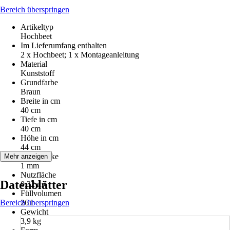
Bereich überspringen
Artikeltyp
Hochbeet
Im Lieferumfang enthalten
2 x Hochbeet; 1 x Montageanleitung
Material
Kunststoff
Grundfarbe
Braun
Breite in cm
40 cm
Tiefe in cm
40 cm
Höhe in cm
44 cm
Wandstärke
Mehr anzeigen
1 mm
Nutzfläche
Datenblätter
0,32 m²
Füllvolumen
Bereich überspringen
26 l
Gewicht
3,9 kg