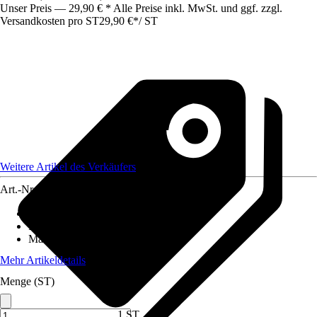
Unser Preis — 29,90 € * Alle Preise inkl. MwSt. und ggf. zzgl.
Versandkosten pro ST
29,90 €
*
/
ST
Weitere Artikel des Verkäufers
Art.-Nr.
12265812
Nutzfläche
:
0,32 m²
Funktionen
:
Nicht rollbar
Material
:
Kunststoff
Mehr Artikeldetails
Menge (ST)
1 ST