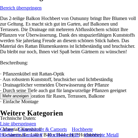
Bereich überspringen
Das 2-teilige Balkon Hochbeet von Outsunny bringt Ihre Blumen voll
zur Geltung. Es macht sich gut im Garten, auf Balkonen und
Terrassen. Die Drainage mit mehreren Abflusslöchern schützt Ihre
Pflanzen vor Überwässerung. Dank des strapazierfähigen Kunststoffs
werden Sie jahrelang Freude an diesem schönen Stück haben. Das
Material des Rattan Blumenkastens ist lichtbeständig und bruchsicher.
Da bleibt nur noch, Ihnen viel Spaß beim Gärtnern zu wünschen!
Beschreibung:
· Pflanzenkübel mit Rattan-Optik
· Aus robustem Kunststoff, bruchsicher und lichtbeständig
· Drainagelöcher vermeiden Überwässerung der Pflanze
· Durch seine Tiefe auch gut für langwurzelige Pflanzen geeignet
· Attraktive Dekoration für Rasen, Terrassen, Balkone
Mehr anzeigen
· Einfache Montage
Weitere Kategorien
Technische Daten:
Liste überspringen
· Material: Kunststoff
Garten
Gartenhäuser & Carports
Hochbeete
· Gesamtmaße: L40 x B40 x H44 cm(1*Hochbeete)
Hochbeete Kunststoff
Hochbeete Holz
Hochbeete Metall