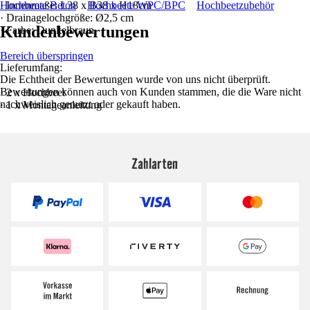
· Innenmaße: L38 x B38 x H18cm
Hochbeete Beton
Hochbeete WPC/BPC
Hochbeetzubehör
· Drainagelochgröße: Ø2,5 cm
Kundenbewertungen
· Farbe: Dunkelbraun
Bereich überspringen
Lieferumfang:
Die Echtheit der Bewertungen wurde von uns nicht überprüft.
Bewertungen können auch von Kunden stammen, die die Ware nicht
· 2 x Hochbeet
nachweislich genutzt oder gekauft haben.
· 1 x Montageanleitung
Zahlarten