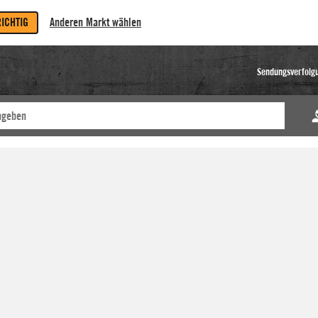
RICHTIG
Anderen Markt wählen
Sendungsverfolg