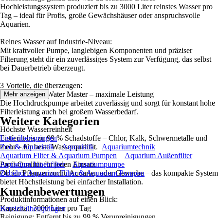
Hochleistungssystem produziert bis zu 3000 Liter reinstes Wasser pro
Tag – ideal für Profis, große Gewächshäuser oder anspruchsvolle
Aquarien.
Reines Wasser auf Industrie-Niveau:
Mit kraftvoller Pumpe, langlebigen Komponenten und präziser
Filterung steht dir ein zuverlässiges System zur Verfügung, das selbst
bei Dauerbetrieb überzeugt.
3 Vorteile, die überzeugen:
Osmoseanlage Water Master – maximale Leistung
Mehr anzeigen
Die Hochdruckpumpe arbeitet zuverlässig und sorgt für konstant hohe
Filterleistung auch bei großem Wasserbedarf.
Weitere Kategorien
Höchste Wasserreinheit
Entfernt bis zu 99 % Schadstoffe – Chlor, Kalk, Schwermetalle und
Liste überspringen
mehr – für beste Wasserqualität.
Zoo & Aquaristik
Aquaristik
Aquariumtechnik
Aquarium Filter & Aquarium Pumpen
Aquarium Außenfilter
Profi-Qualität für jeden Einsatz
Aquarium Innenfilter
Aquariumpumpe
Ob für Pflanzenzucht, Aquarien oder Gewerbe – das kompakte System
Zubehör Aquarium Filter & Aquarium Pumpen
bietet Höchstleistung bei einfacher Installation.
Kundenbewertungen
Produktinformationen auf einen Blick:
Kapazität: 3000 Liter pro Tag
Bereich überspringen
Reinigung: Entfernt bis zu 99 % Verunreinigungen