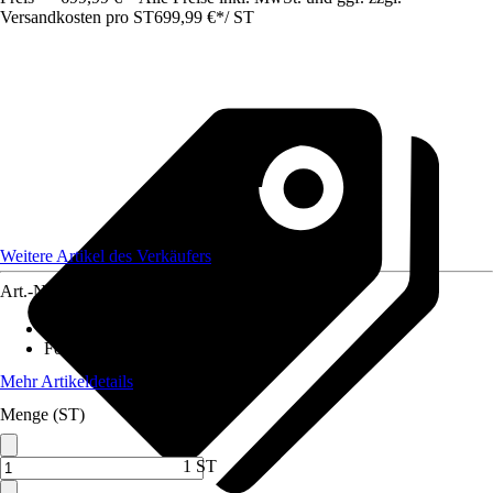
Versandkosten pro ST
699,99 €
*
/
ST
Weitere Artikel des Verkäufers
Art.-Nr.
12512042
Ausführung
:
Aussenfilter
Fördermenge
:
3.000 l/h
Mehr Artikeldetails
Menge (ST)
1 ST