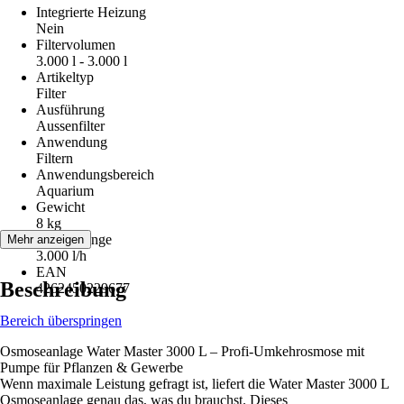
Integrierte Heizung
Nein
Filtervolumen
3.000 l - 3.000 l
Artikeltyp
Filter
Ausführung
Aussenfilter
Anwendung
Filtern
Anwendungsbereich
Aquarium
Gewicht
8 kg
Fördermenge
Mehr anzeigen
3.000 l/h
EAN
Beschreibung
4262450229677
Bereich überspringen
Osmoseanlage Water Master 3000 L – Profi-Umkehrosmose mit
Pumpe für Pflanzen & Gewerbe
Wenn maximale Leistung gefragt ist, liefert die Water Master 3000 L
Osmoseanlage genau das, was du brauchst. Dieses