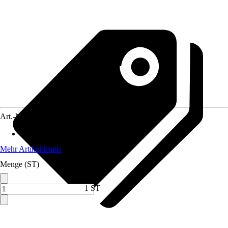
Art.-Nr.
12476490
Material
:
Kunststoff
Mehr Artikeldetails
Menge (ST)
1 ST