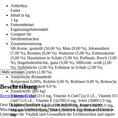
Artikeltyp
Futter
Inhalt in kg
1 kg
Futtermittelart
Ergänzungsfuttermittel
Geeignet für
Streifenhörnchen
Zusammensetzung
SB-Kerne, gestreift (50,00 %), Mais (9,00 %), Johannisbrot
(7,00 %), Rosinen (6,00 %), Walnüsse (5,00 %), Erdnusskerne
(5,00 %), Haselnüsse in Schale (5,00 %), Puffmais, Bruch (3,00
%), Hagebuttenfrüchte, ganz (3,00 %), SBKerne, weiß (2,00
%), Apfelstücke (2,00 %), Erdnüsse in Schale (2,00 %),
Karottenwürfel (1,00 %).
Mehr anzeigen
Analytische Bestandteile
Rohprotein 0,00%, Rohfett 0,00 %, Rohfaser 0,00 %, Rohasche
Beschreibung
0,00 %, Feuchtigkeit 9,9 %.
Zusatzstoffe (pro kg)
Bereich überspringen
Vitamin C (3a312) 0 mg, Vitamin A (3a672a) 0 i.E., Vitamin D3
(3a671) 0 i.E., Vitamin E (3a700) 0 mg, Selen (3b801) 0 mg,
Orni Eichhörnchenfutter 1 kg – eine natürliche, ausgewogene
Kupfer (3b405) 0 mg, Jod (3b202) 0 mg, Eisen (3b103) 0 mg,
Mischung aus hochwertigen Nüssen, Kernen, Früchten und Gemüse.
Mangan (3b502) 0 mg, Zink (3b603) 0 mg, Kobalt (3b304) 0
Unterstützt die Vitalität und Gesundheit der Eichhörnchen und eignet
mg