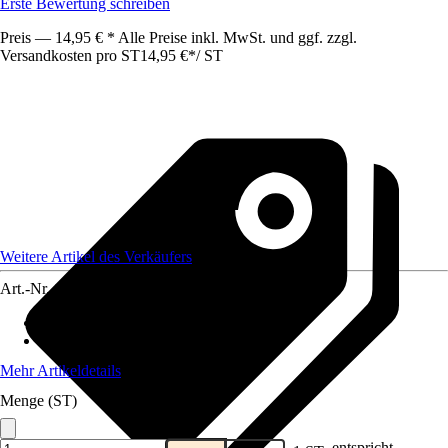
Erste Bewertung schreiben
Preis — 14,95 € * Alle Preise inkl. MwSt. und ggf. zzgl.
Versandkosten pro ST
14,95 €
*
/
ST
Weitere Artikel des Verkäufers
Art.-Nr.
12538685
Lebensphase
:
Alle Lebensphasen
Futtermittelart
:
Ergänzungsfuttermittel
Mehr Artikeldetails
Menge (ST)
entspricht