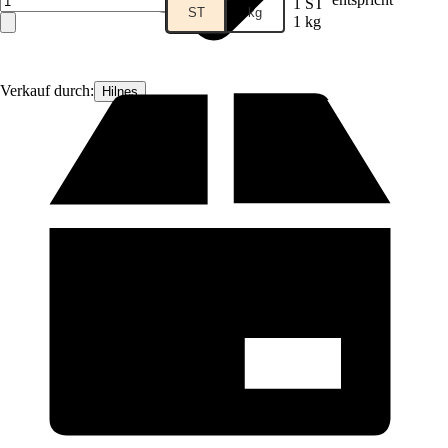
1 ST
ST
kg
1 kg
Verkauf durch:
Hilnes