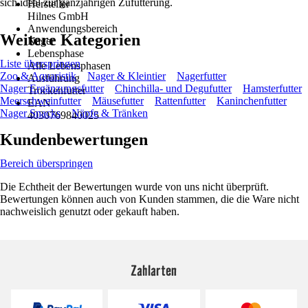
sich ideal zur ganzjährigen Zufütterung.
Hersteller
Hilnes GmbH
Anwendungsbereich
Weitere Kategorien
Nager
Lebensphase
Liste überspringen
Alle Lebensphasen
Zoo & Aquaristik
Nager & Kleintier
Nagerfutter
Ausführung
Nager Ergänzungsfutter
Chinchilla- und Degufutter
Hamsterfutter
Trockenfutter
Meerschweinfutter
Mäusefutter
Rattenfutter
Kaninchenfutter
EAN
Nager Snacks
Näpfe & Tränken
4030769840025
Kundenbewertungen
Bereich überspringen
Die Echtheit der Bewertungen wurde von uns nicht überprüft.
Bewertungen können auch von Kunden stammen, die die Ware nicht
nachweislich genutzt oder gekauft haben.
Zahlarten