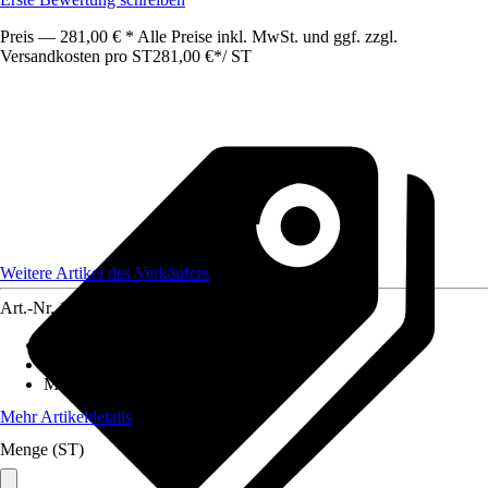
Preis — 281,00 € * Alle Preise inkl. MwSt. und ggf. zzgl.
Versandkosten pro ST
281,00 €
*
/
ST
Weitere Artikel des Verkäufers
Art.-Nr.
12583023
Grundfarbe
:
Schwarz
Anwendungsbereich
:
Geländer
Material
:
Metall, Holz
Mehr Artikeldetails
Menge (ST)