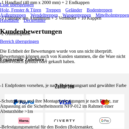
-1 Handlauf (40 mm x 2000 mm) + 2 Endkappen
Liste überspringen
Holz, Fenster & Türen
Treppen
Geländer
Bodentreppen
Außentreppen
Wendeltreppen
Wangentreppen
Mittelholmtreppen
-5 Füllstäbe aus Aluminium + 5 Verbinder + 10 Kappen
Handläufe
Deckenluke
Kundenbewertungen
-2 Gummisplinte
Bereich überspringen
Die Echtheit der Bewertungen wurde von uns nicht überprüft.
Bewertungen können auch von Kunden stammen, die die Ware nicht
Ergänzende Zubehöre :
nachweislich genutzt oder gekauft haben.
Zahlarten
-1 Endpfosten vorsehen, je nach Befestigungsart und gewählter Farbe
-Schutzplatten und ihre Montagebefestigungen je nach Farbe, zur
Anpassung an die Sicherheitsnorm NFP-012 im Rahmen einer
Absturzhöhe >1m
-Befestigungsmaterial für den Boden (Bolzenanker,