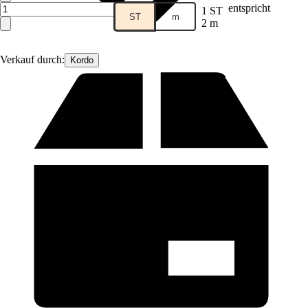
entspricht
1 ST
ST
m
2 m
Verkauf durch:
Kordo