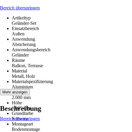
Bereich überspringen
Artikeltyp
Geländer-Set
Einsatzbereich
Außen
Anwendung
Absicherung
Anwendungsbereich
Geländer
Räume
Balkon, Terrasse
Material
Metall, Holz
Materialspezifizierung
Aluminium
Breite
Mehr anzeigen
2.000 mm
Höhe
Beschreibung
1.005 mm
Grundfarbe
Bereich überspringen
Schwarz
Montageart
Bodenmontage