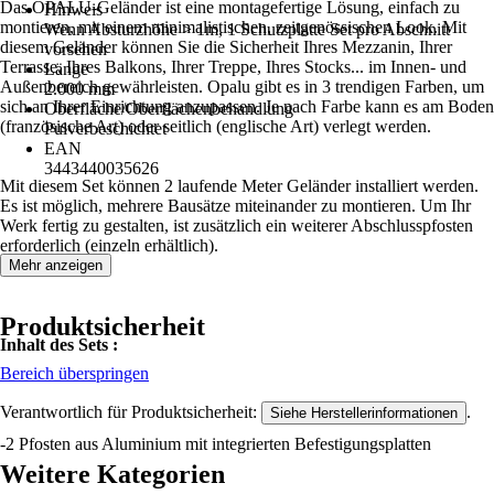
Das OPALU-Geländer ist eine montagefertige Lösung, einfach zu
Hinweis
montieren, mit einem minimalistischen, zeitgenössischen Look. Mit
Wenn Absturzhöhe > 1m, 1 Schutzplatte Set pro Abschnitt
diesem Geländer können Sie die Sicherheit Ihres Mezzanin, Ihrer
vorsehen
Terrasse, Ihres Balkons, Ihrer Treppe, Ihres Stocks... im Innen- und
Länge
Außenbereich gewährleisten. Opalu gibt es in 3 trendigen Farben, um
2.000 mm
sich an Ihrer Einrichtung anzupassen. Je nach Farbe kann es am Boden
Oberfläche/Oberflächenbehandlung
(französische Art) oder seitlich (englische Art) verlegt werden.
Pulverbeschichtet
EAN
3443440035626
Mit diesem Set können 2 laufende Meter Geländer installiert werden.
Es ist möglich, mehrere Bausätze miteinander zu montieren. Um Ihr
Werk fertig zu gestalten, ist zusätzlich ein weiterer Abschlusspfosten
erforderlich (einzeln erhältlich).
Mehr anzeigen
Produktsicherheit
Inhalt des Sets :
Bereich überspringen
Verantwortlich für Produktsicherheit:
.
Siehe Herstellerinformationen
-2 Pfosten aus Aluminium mit integrierten Befestigungsplatten
Weitere Kategorien